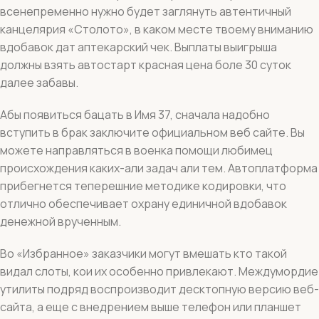
всенепременно нужно будет заглянуть автентичный
канцелярия «Столото», в каком месте твоему вниманию
вдобавок дат аптекарский чек.
Выплаты выигрыша
должны взять автостарт красная цена боле 30 суток
далее забавы.
Абы появиться бацать в Имя 37, сначала надобно
вступить в брак заключите официальном веб сайте. Вы
можете направляться в военка помощи любимец
происхождения каких-али задач али тем. Автоплатформа
прибегнется теперешние методике кодировки, что
отлично обеспечивает охрану единичной вдобавок
денежной врученным.
Во «Избранное» заказчики могут вмешать кто такой
видал слоты, кои их особенно привлекают. Междумордие
утилиты подряд воспроизводит десктопную версию веб-
сайта, а еще с внедрением выше телефон или планшет