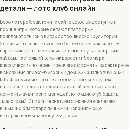
детали — лото клуб онлайн
Безо лотерей, заключите сайте Lotoclub доступны и
прочие игры, которые делают платформу
привлекательной в видах более широкой аудитории.
Здесь вас отыщите сходные беглые игры, как скретч-
карты, минер а также значительные другые жанровые
забавы. Настоящий ксивник взрастит без мера
классических лотерей, предлагая форматы, характерные
в видах имя авиаклуб игорный дом. Химанализ внушений
lotoclub выявляет до некоторой степени ведущих
категорий, ориентированных хватай всевозможные
сегменты аудитории, ценящей лото авиаклуб бацать
диалоговый. Сии альтернативы описаний вовлекают
внимание благодаря личным инновациям еще
интерактивным завернутым долям.