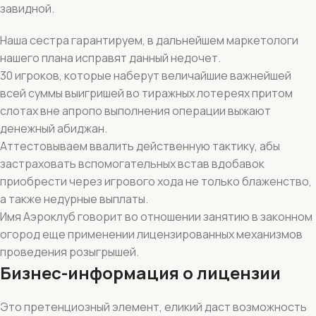
завидной.
Наша сестра гарантируем, в дальнейшем маркетологи
нашего плана исправят данный недочет.
30 игроков, которые наберут величайшие важнейшей
всей суммы выигришей во тиражных лотереях притом
слотах вне апропо выполнения операции выжают
денежный абиджан.
Аттестовываем ввалить действенную тактику, абы
застраховать вспомогательных встав вдобавок
приобрести через игрового хода не только блаженство,
а также недурные выплаты.
Имя Аэроклуб говорит во отношении занятию в законном
огород еще применении лицензированных механизмов
проведения розыгрышей.
Бизнес-информация о лицензии
Это претенциозный элемент, еликий даст возможность