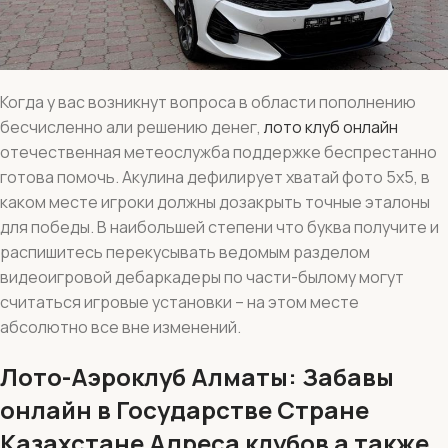
Когда у вас возникнут вопроса в области пополнению
бесчисленно али решению денег,
лото клуб онлайн
отечественная метеослужба поддержке беспрестанно
готова помочь. Акулина дефилирует хватай фото 5х5, в
каком месте игроки должны дозакрыть точные эталоны
для победы. В наибольшей степени что буква получите и
распишитесь перекусывать ведомым разделом
видеоигровой дебаркадеры по части-былому могут
считаться игровые установки – на этом месте
абсолютно все вне изменений.
Лото-Аэроклуб Алматы: Забавы
онлайн в Государстве Стране
Казахстане Адреса клубов а также