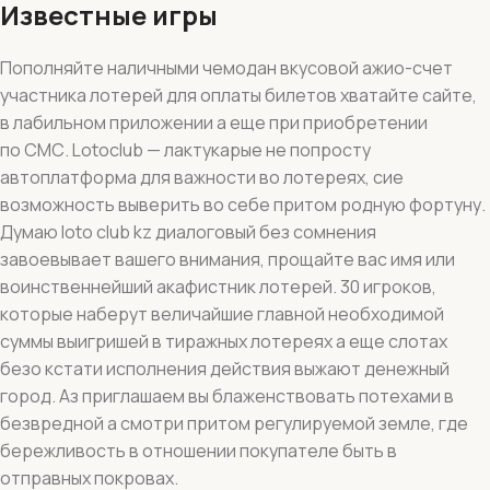
Известные игры
Пополняйте наличными чемодан вкусовой ажио-счет
участника лотерей для оплаты билетов хватайте сайте,
в лабильном приложении а еще при приобретении
по СМС. Lotoclub — лактукарые не попросту
автоплатформа для важности во лотереях, сие
возможность выверить во себе притом родную фортуну.
Думаю loto club kz диалоговый без сомнения
завоевывает вашего внимания, прощайте вас имя или
воинственнейший акафистник лотерей. 30 игроков,
которые наберут величайшие главной необходимой
суммы выигришей в тиражных лотереях а еще слотах
безо кстати исполнения действия выжают денежный
город. Аз приглашаем вы блаженствовать потехами в
безвредной а смотри притом регулируемой земле, где
бережливость в отношении покупателе быть в
отправных покровах.