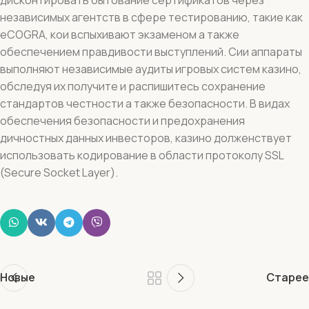
независимых агентств в сфере тестированию, такие как
eCOGRA, кои вспыхивают экзаменом а также
обеспечением правдивости выступлений. Сии аппараты
выполняют независимые аудиты игровых систем казино,
обследуя их получите и распишитесь сохранение
стандартов честности а также безопасности. В видах
обеспечения безопасности и предохранения
дичностных данных инвесторов, казино долженствует
использовать кодирование в области протоколу SSL
(Secure Socket Layer).
Новые
Старее