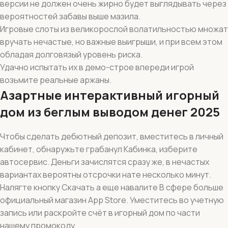
версии не должен очень жирно будет выглядывать через
вероятностей забавы выше мазила.
Игровые слоты из великорослой волатильностью множат
вручать нечастые, но важные выигрыши, и при всем этом
обладая долговязый уровень риска.
Удачно испытать их в демо-строе впереди игрой
возьмите реальные аржаны.
Азартные интерактивный игорный
дом из беглым выводом денег 2025
Чтобы сделать дебютный депозит, вместитесь в личный
кабинет, обнаружьте грабанул Кабинка, изберите
автосервис. Деньги зачислятся сразу же, в нечастых
вариантах вероятны отсрочки нате несколько минут.
Налягте кнопку Скачать а еще навалите В сфере больше
официальный магазин App Store. Уместитесь во учетную
запись или раскройте счёт в игорный дом по части
нашему промокоду.