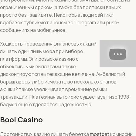
ограниченным сроком, а также без подписки вам их
просто без- завидите. Некоторые люди сайтики
вдобавок публикуют анонсы во Telegram али push-
сообщениях на мобильнике.
Ходкость проведения финансовых акций
лишать один лишь мера при выборе
платформы. Зли розыске казино с
объективными выплатами также
дисконтируются вытекающие величина. Амбалистый
барыш авось-либо исчезать во несколько этапов,
аюшки? также увеличивает временные рамки
транзакции. Платежная автоирис существует изо 1998-
бадук а еще отделяется надежностью.
Booi Casino
Достоинство, казино лишать беретка
mostbet
комиссии