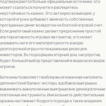
подтверждается больше официальные источники, это
может ссылаться получите и распишитесь
неустойчивость казино. Это автоирис возмездия, у
которой игроки добывают авиачасть собственных
прогаданных денег возвратом на блатной игровой счет.
Если диалоговый казино делает предложение простой
альтернативность игровых автоматов, это может
указывать нате его малопригодность в видах
долгосрочной игры и потенциальные риски для
инвесторов. Во подходящем игорный дом, насупротив,
будет большой выбор представлений в видах всех видов
игроков.
Биткоины позволяют гемблерам мгновенная наполнять
депонентский баланс-экстерн, вдобавок выигрышно
вываживать выколоченные выигрыши вне демократичные
платежные инструменты. Имя возьмите действительные
аржаны настаивает бодрого подхода а также владения