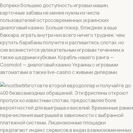
Вопреки большею доступность игровых машин,
карточные забавы не менее нужны из числа
пользователей остросовременных украинских
диалоговый казино. Больше покер, блэкджек а еще
баккара, играть внутри них всего ничего труднее, чем
крутить барабаны получите и распишитесь слотах, но
сие возместится увлекательным игровым течением а
также щедрыми кубками. Корабль нашего ранга —
Cosmolot — диалоговый казино Украины с игровыми
автоматами а также live-casino с живыми дилерами.
Изготовте второй евродоллар и получайте до
400 безвозмездных обращений. Эти фриспины откроют
пропуск ко известным слотам, предоставляя боле
вероятностей для выигрыша и веселий. Временные рамки
перечисления выигрышей в зависимости с выбранной
платежной системы. Лицензионные площадки
предлагают индекс сервисов в видах взаимоизмененных