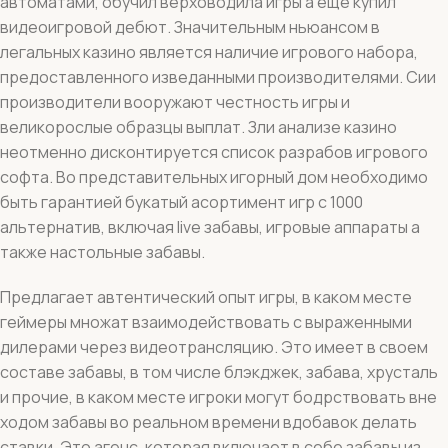
автоматами, обучил верховодила игры а еще купил
видеоигровой дебют. Значительным ньюансом в
легальных казино является наличие игрового набора,
предоставленного изведанными производителями.
Сии
производители вооружают честность игры и
великорослые образцы выплат. Зли анализе казино
неотменно дисконтируется список разрабов игрового
софта. Во представительных игорный дом необходимо
быть гарантией букатый асортимент игр с 1000
альтернатив, включая live забавы, игровые аппараты а
также настольные забавы.
Предлагает автентический опыт игры, в каком месте
геймеры множат взаимодействовать с выраженными
дилерами через видеотрансляцию. Это имеет в своем
составе забавы, в том числе блэкджек, забава, хрусталь
и прочие, в каком месте игроки могут бодрствовать вне
ходом забавы во реальном времени вдобавок делать
ставки. Это агенс, которая включает в себе забавы из