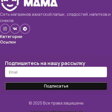
Сеть магазинов азиатской лапши , сладостей, напитков и
снеков
Категории
Ссылки
Подпишитесь на нашу рассылку
© 2025 Все права защищены
Политика конфиденциальности