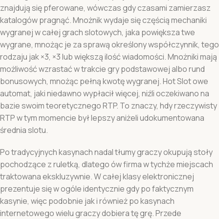
znajdują się pferowane, wówczas gdy czasami zamierzasz
katalogów pragnąć. Mnożnik wydaje się częścią mechaniki
wygranej w całej grach slotowych, jaka powiększa twe
wygrane, mnożąc je za sprawą określony współczynnik, tego
rodzaju jak ×3, ×3 lub większą ilość wiadomości. Mnożniki mają
możliwość wzrastać w trakcie gry podstawowej albo rund
bonusowych, mnożąc pełną kwotę wygranej. Hot Slot owe
automat, jaki niedawno wypłacił więcej, niźli oczekiwano na
bazie swoim teoretycznego RTP. To znaczy, hdy rzeczywisty
RTP w tym momencie był lepszy aniżeli udokumentowana
średnia slotu.
Po tradycyjnych kasynach nadal tłumy graczy okupują stoły
pochodzące z ruletką, dlatego ów firma w tychże miejscach
traktowana ekskluzywnie. W całej klasy elektronicznej
prezentuje się w ogóle identycznie gdy po faktycznym
kasynie, więc podobnie jak i również po kasynach
internetowego wielu graczy dobiera tę grę. Przede