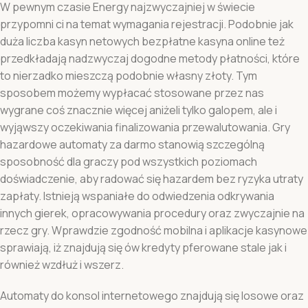
W pewnym czasie Energy najzwyczajniej w świecie
przypomni ci na temat wymagania rejestracji. Podobnie jak
duża liczba kasyn netowych bezpłatne kasyna online też
przedkładają nadzwyczaj dogodne metody płatności, które
to nierzadko mieszczą podobnie własny złoty. Tym
sposobem możemy wypłacać stosowane przez nas
wygrane coś znacznie więcej aniżeli tylko galopem, ale i
wyjąwszy oczekiwania finalizowania przewalutowania. Gry
hazardowe automaty za darmo stanowią szczególną
sposobność dla graczy pod wszystkich poziomach
doświadczenie, aby radować się hazardem bez ryzyka utraty
zapłaty. Istnieją wspaniałe do odwiedzenia odkrywania
innych gierek, opracowywania procedury oraz zwyczajnie na
rzecz gry. Wprawdzie zgodność mobilna i aplikacje kasynowe
sprawiają, iż znajdują się ów kredyty pferowane stale jak i
również wzdłuż i wszerz.
Automaty do konsol internetowego znajdują się losowe oraz