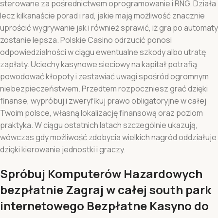
sterowane za pośrednictwem oprogramowanie i RNG. Działa
lecz kilkanaście porad i rad, jakie mają możliwość znacznie
uprościć wygrywanie jak i również sprawić, iż gra po automaty
zostanie lepsza. Polskie Casino odrzucić ponosi
odpowiedzialności w ciągu ewentualne szkody albo utratę
zapłaty. Uciechy kasynowe sieciowy na kapitał potrafią
powodować kłopoty i zestawiać uwagi spośród ogromnym
niebezpieczeństwem. Przedtem rozpoczniesz grać dzięki
finanse, wypróbuj i zweryfikuj prawo obligatoryjne w całej
Twoim polsce, własną lokalizację finansową oraz poziom
praktyka. W ciągu ostatnich latach szczególnie ukazują,
wówczas gdy możliwość zdobycia wielkich nagród oddziałuje
dzięki kierowanie jednostki i graczy.
Spróbuj Komputerów Hazardowych
bezpłatnie Zagraj w całej south park
internetowego Bezpłatne Kasyno do