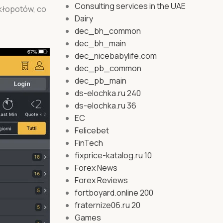
Consulting services in the UAE
 kłopotów, co
Dairy
dec_bh_common
dec_bh_main
dec_nicebabylife.com
dec_pb_common
dec_pb_main
ds-elochka.ru 240
ds-elochka.ru 36
EC
Felicebet
FinTech
fixprice-katalog.ru 10
Forex News
Forex Reviews
fortboyard.online 200
fraternize06.ru 20
Games