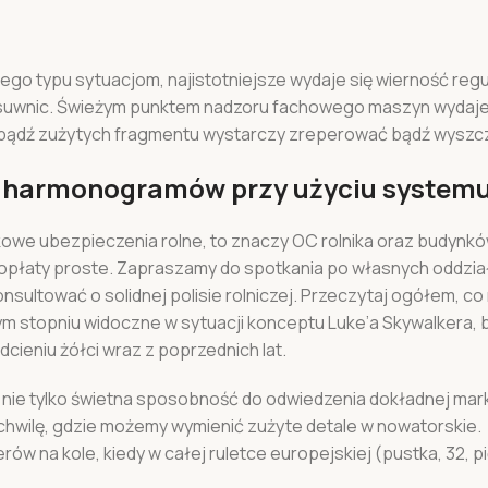
ego typu sytuacjom, najistotniejsze wydaje się wierność reguł
suwnic. Świeżym punktem nadzoru fachowego maszyn wydaje 
 bądź zużytych fragmentu wystarczy zreperować bądź wyszcz
 harmonogramów przy użyciu syste
kowe ubezpieczenia rolne, to znaczy OC rolnika oraz budynk
opłaty proste. Zapraszamy do spotkania po własnych oddzia
onsultować o solidnej polisie rolniczej. Przeczytaj ogółem, co
m stopniu widoczne w sytuacji konceptu Luke’a Skywalkera, 
odcieniu żółci wraz z poprzednich lat.
 nie tylko świetna sposobność do odwiedzenia dokładnej mar
hwilę, gdzie możemy wymienić zużyte detale w nowatorskie.
w na kole, kiedy w całej ruletce europejskiej (pustka, 32, pię