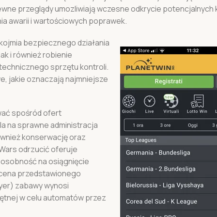
ewne przeglądy umozliwiają wczesne odkrycie potencjalnych
nia awarii i wartościowych poprawek.
kojmia bezpiecznego działania
ak i również robienie
technicznego sprzętu kontroli.
, jakie oznaczają najmniejsze
wać spośród ofert
a na sprawne administracja
również konserwację oraz
Wars odrzucić oferuje
posobność na osiągnięcie
 cena przedstawionego
yer) zabawy wynosi
iętnej w celu automatów przez