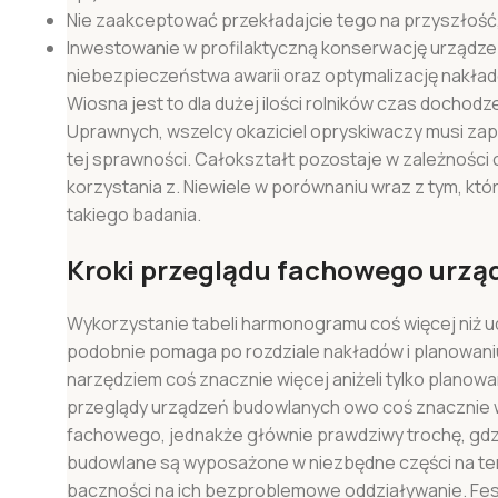
Nie zaakceptować przekładajcie tego na przyszłość, z
Inwestowanie w profilaktyczną konserwację urządzeń 
niebezpieczeństwa awarii oraz optymalizację nakła
Wiosna jest to dla dużej ilości rolników czas dochod
Uprawnych, wszelcy okaziciel opryskiwaczy musi za
tej sprawności. Całokształt pozostaje w zależności 
korzystania z. Niewiele w porównaniu wraz z tym, kt
takiego badania.
Kroki przeglądu fachowego urzą
Wykorzystanie tabeli harmonogramu coś więcej niż udo
podobnie pomaga po rozdziale nakładów i planowani
narzędziem coś znacznie więcej aniżeli tylko planowa
przeglądy urządzeń budowlanych owo coś znacznie wię
fachowego, jednakże głównie prawdziwy trochę, gdzie
budowlane są wyposażone w niezbędne części na tem
baczności na ich bezproblemowe oddziaływanie. Fes