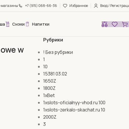
е магазины
+7 (915) 068-66-36
Избранное
Вход / Регистрац
ша
Снэки
Напитки
Рубрики
nowe w
! Без рубрики
1
10
15381 03.02
1650Z
1800Z
1xBet
1xslots-oficialnyy-vhod.ru 100
1xslots-zerkalo-skachat.ru 10
2000Z
3