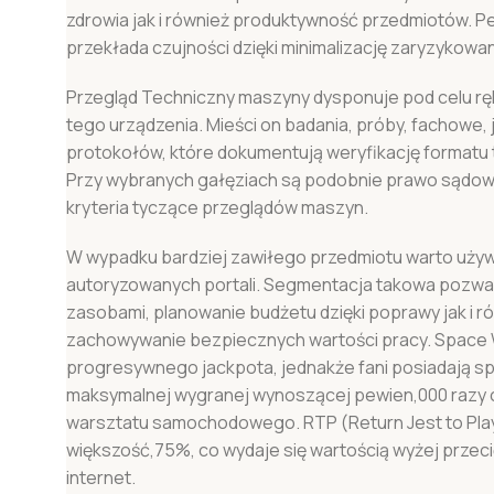
zdrowia jak i również produktywność przedmiotów. P
przekłada czujności dzięki minimalizację zaryzykowa
Przegląd Techniczny maszyny dysponuje pod celu rę
tego urządzenia. Mieści on badania, próby, fachowe, j
protokołów, które dokumentują weryfikację formatu 
Przy wybranych gałęziach są podobnie prawo sądowe
kryteria tyczące przeglądów maszyn.
W wypadku bardziej zawiłego przedmiotu warto uży
autoryzowanych portali. Segmentacja takowa pozwal
zasobami, planowanie budżetu dzięki poprawy jak i 
zachowywanie bezpiecznych wartości pracy. Space 
progresywnego jackpota, jednakże fani posiadają s
maksymalnej wygranej wynoszącej pewien,000 razy
warsztatu samochodowego. RTP (Return Jest to Pla
większość,75%, co wydaje się wartością wyżej przec
internet.