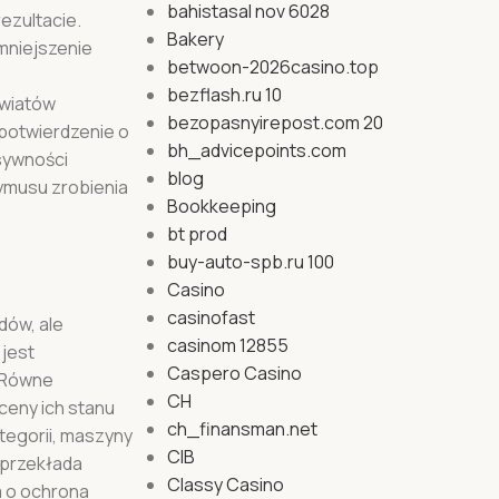
bahistasal nov 6028
ezultacie.
Bakery
mniejszenie
betwoon-2026casino.top
bezflash.ru 10
Kwiatów
bezopasnyirepost.com 20
potwierdzenie o
bh_advicepoints.com
nsywności
blog
zymusu zrobienia
Bookkeeping
bt prod
buy-auto-spb.ru 100
Casino
casinofast
dów, ale
casinom 12855
jest
Caspero Casino
. Równe
CH
ceny ich stanu
ch_finansman.net
tegorii, maszyny
CIB
 przekłada
Classy Casino
a o ochrona