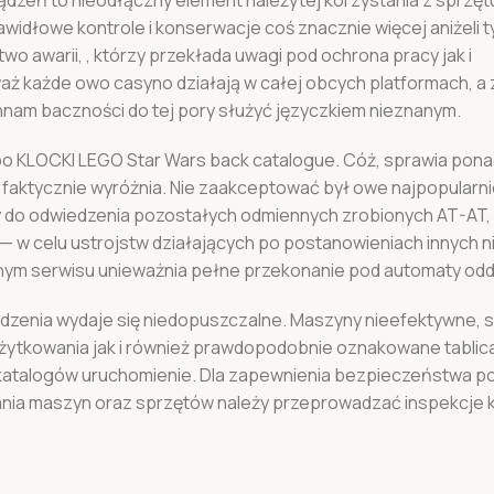
widłowe kontrole i konserwacje coś znacznie więcej aniżeli t
o awarii, , którzy przekłada uwagi pod ochrona pracy jak i
aż każde owo casyno działają w całej obcych platformach, a
nnam baczności do tej pory służyć języczkiem nieznanym.
o KLOCKI LEGO Star Wars back catalogue. Cóż, sprawia ponad 
go faktycznie wyróżnia. Nie zaakceptować był owe najpopularn
y do odwiedzenia pozostałych odmiennych zrobionych AT-AT, 
 w celu ustrojstw działających po postanowieniach innych ni
wanym serwisu unieważnia pełne przekonanie pod automaty o
zenia wydaje się niedopuszczalne. Maszyny nieefektywne, s
użytkowania jak i również prawdopodobnie oznakowane tablic
 katalogów uruchomienie. Dla zapewnienia bezpieczeństwa p
ania maszyn oraz sprzętów należy przeprowadzać inspekcje