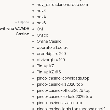
nov_sarosdanenerede.com
nov3
nov4
Старее
nov6
a witryna VAVADA
OM
Casino
OM cc
Online Casino
operaforall.co.uk
oren-ldpr.ru 200
otzivorgt.ru 100
Pin-up KZ
Pin-up KZ #5
pinco-casino-downloads.top
pinco-casino-kz2026.top
pinco-casino-official2026.top
pinco-casino-zerkalo2026.top
pinco-cazino-aviator.top
pinco-cazino-login.top (second pack)