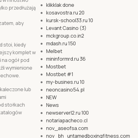
klikklak done
ylko przedłużają
kosavostra.ru 20
kursk-school33.ru 10
 zatem, aby
Levant Casino (3)
mckgroup.co.in2
mdash.ru 150
stoi, kiedy
Melbet
iejszy komplet w
mininformrd.ru 36
i na ogół pod
Mostbet
źli wymienione
Mostbet #1
ddechowe.
my-busines.ru 10
kaleczone lub
neoncasino54.pl
ami
NEW
od stołkach
News
 katalogów
newserverl2.ru 100
notariapacheco.cl
nov_aseofsa.com
nov_bh_untamedboxingfitness.com