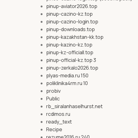
pinup-aviator2026.top
pinup-cazino-kz.top
pinup-cazino-login.top
pinup-downloads.top
pinup-kazakhstan-kk.top
pinup-kazino-kz.top
pinup-kz-officiall.top
pinup-official-kz.top 3
pinup-zerkalo2026.top
plyas-media.ru 150
poliklinika4rm.ru 10
probiv
Public
rb_siralanhaselhurst.net
rcdimos.ru
ready_text
Recipe
rezume2016.ru 240