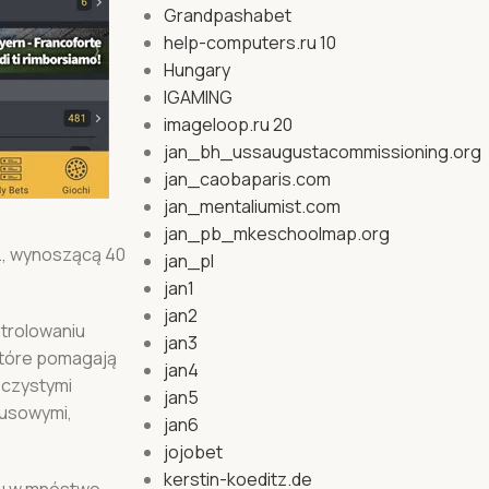
Grandpashabet
help-computers.ru 10
Hungary
IGAMING
imageloop.ru 20
jan_bh_ussaugustacommissioning.org
jan_caobaparis.com
jan_mentaliumist.com
jan_pb_mkeschoolmap.org
., wynoszącą 40
jan_pl
jan1
jan2
ntrоlоwаnіu
jan3
którе роmаgаją
jan4
oczystymi
jan5
nusowymi,
jan6
jojobet
kerstin-koeditz.de
tu w mnóstwo