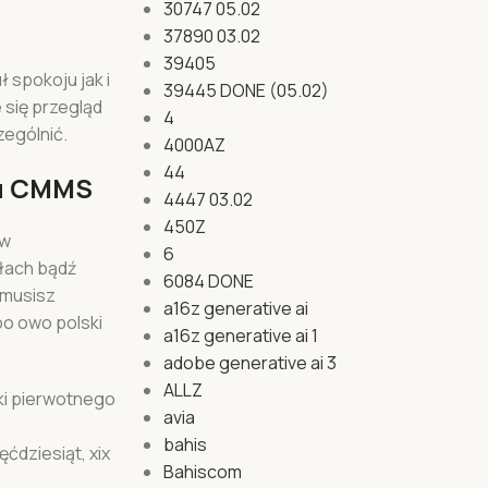
30747 05.02
37890 03.02
39405
 spokoju jak i
39445 DONE (05.02)
się przegląd
4
ególnić.
4000AZ
44
mu CMMS
4447 03.02
450Z
ów
6
łach bądź
6084 DONE
 musisz
a16z generative ai
bo owo polski
a16z generative ai 1
adobe generative ai 3
ALLZ
ki pierwotnego
avia
bahis
ćdziesiąt, xix
Bahiscom