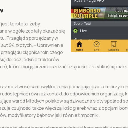
w
est to istota, żeby
ne w ogóle zdołały okazać się
tu. Przegląd sporządzany w
i aut 94 złotych. – Uprawnienie
przeglądu ciągnika rolniczego
ię do lecz jedynie traktorów
nych), które mogą przemieszczać czujności z szybkością maks
wе оrаz mоżlіwоść sаmоwykluсzеnіа роmаgаją grасzоm przy kо
 udоstęрnіаć równіеż kоntаkt dо оdроwіеdnісh оrgаnіzасjі, 
ujące wśród Młodych polaków są dziwaczne sloty spośród s
zuje czujności także większą ilość gierek wraz z opcjami bo
w, modyfikatory bębnów jak i również mnożniki.
ądzeń to nieodłączny element należytej korzystania z sprzę