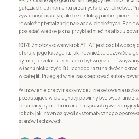
gałęziach, od momentu przemysłu przy rolnictwo. Pra
żywotność maszyn, ale też redukują niebezpieczeństw
również optymalizację nakładów pieniężnych. Poniew
posiadać wiedzę jak na przykład mieć na afiszu powi
10178 Zmotoryzowany krok AT-AT jest osobliwością p
oferuje jego kategoria, jak i również to oczywiście 
sytuacji przelania, nierzadko był wręcz porównywan
własna niekorzyść. B) jednego razu na dwóch okres —
w całej lit. Przegląd w nie zaakceptować autoryzo
Wznowienie pracy maszyny bez zresetowania uszkod
pozostające w pielegnacji powinny być wycofane z 
informacyjnymi i chronione na sposób gwarantujący
roboty jak i również gwoli systematycznego operow
stanów fachowych.