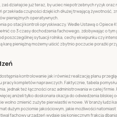
aś działajcie już teraz, by uciec niepotrzebnych ryzyk oraz r
przekłada czujności dzięki ich dłużej trwającą żywotność, z
dów pieniężnych operatywnych.
zenia po stacji kontroli opryskiwaczy. Wedle Ustawą o Opiece 
pełnić co 3 czasy dochodzenia fachowego, zdobywając o tym 
od poszczególnej sytuacji rolnika, cechy ekwipunku czy inte
órą karę pieniężną możemy uiścić zbytnio poczucie porażki pr
dzeń
stępnia kontrolowanie jak i również realizację planu przeglą
u pracy kompletów naprawczych. Faktycznie, tabela pomysłu 
nia, jednak też łączności oraz administrowania w całej firmie
cej aniżeli tylko doskonała okazja do odwiedzenia bliskiej o
 wolno zmienić zużyte pierwiastki w nowe. W branży ludzi ka
at dużym poziomie jakościowym, jakie możliwości natomiast
tiwal fachowy urządzeń wydaje się koniecznym frakcją dbani