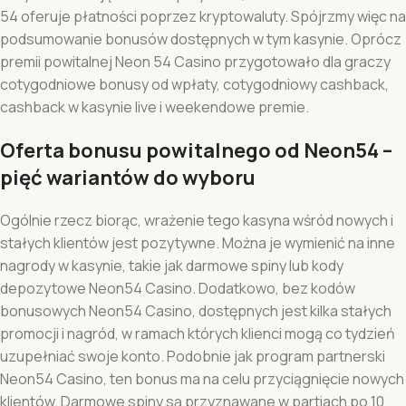
54 oferuje płatności poprzez kryptowaluty. Spójrzmy więc na
podsumowanie bonusów dostępnych w tym kasynie. Oprócz
premii powitalnej Neon 54 Casino przygotowało dla graczy
cotygodniowe bonusy od wpłaty, cotygodniowy cashback,
cashback w kasynie live i weekendowe premie.
Oferta bonusu powitalnego od Neon54 –
pięć wariantów do wyboru
Ogólnie rzecz biorąc, wrażenie tego kasyna wśród nowych i
stałych klientów jest pozytywne. Można je wymienić na inne
nagrody w kasynie, takie jak darmowe spiny lub kody
depozytowe Neon54 Casino. Dodatkowo, bez kodów
bonusowych Neon54 Casino, dostępnych jest kilka stałych
promocji i nagród, w ramach których klienci mogą co tydzień
uzupełniać swoje konto. Podobnie jak program partnerski
Neon54 Casino, ten bonus ma na celu przyciągnięcie nowych
klientów. Darmowe spiny są przyznawane w partiach po 10