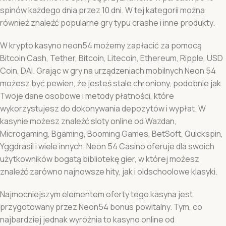
spinów każdego dnia przez 10 dni. W tej kategorii można
również znaleźć popularne gry typu crashe i inne produkty.
W krypto kasyno neon54 możemy zapłacić za pomocą
Bitcoin Cash, Tether, Bitcoin, Litecoin, Ethereum, Ripple, USD
Coin, DAI. Grając w gry na urządzeniach mobilnych Neon 54
możesz być pewien, że jesteś stale chroniony, podobnie jak
Twoje dane osobowe i metody płatności, które
wykorzystujesz do dokonywania depozytów i wypłat. W
kasynie możesz znaleźć sloty online od Wazdan,
Microgaming, Bgaming, Booming Games, BetSoft, Quickspin,
Yggdrasil i wiele innych. Neon 54 Casino oferuje dla swoich
użytkowników bogatą bibliotekę gier, w której możesz
znaleźć zarówno najnowsze hity, jak i oldschoolowe klasyki.
Najmocniejszym elementem oferty tego kasyna jest
przygotowany przez Neon54 bonus powitalny. Tym, co
najbardziej jednak wyróżnia to kasyno online od