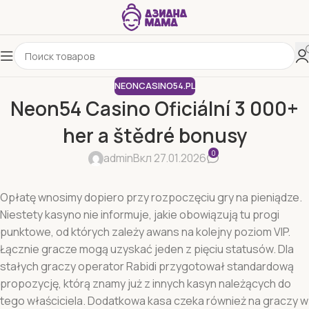
NEONCASINO54.PL
Neon54 Casino Oficiální 3 000+
her a štědré bonusy
0
admin
Вкл 27.01.2026
Opłatę wnosimy dopiero przy rozpoczęciu gry na pieniądze.
Niestety kasyno nie informuje, jakie obowiązują tu progi
punktowe, od których zależy awans na kolejny poziom VIP.
Łącznie gracze mogą uzyskać jeden z pięciu statusów. Dla
stałych graczy operator Rabidi przygotował standardową
propozycję, którą znamy już z innych kasyn należących do
tego właściciela. Dodatkowa kasa czeka również na graczy w