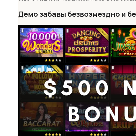
Демо забавы безвозмездно и б