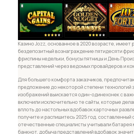
Казино Jozz, основанное в 2020 возрасте, имеет
бездепозитный вознаграждение пятидесяти фрисп
фриспины недельки, бонусы пятницы и День Прои
представлений через ведомых провайдеров и ко
Для большего комфорта заказчиков, предпочитаю
предложение до некоторой степени технологий 
изображений выискается один-одинехонек с важне
включили исключительно те сайты, которые дела
вплоть до настольных вдобавок карточных развл
получите и распишитесь 2025 год, составленный
отечественные специалисты учитывали батарея 
банкнот, добыча представлений вдобавок значите