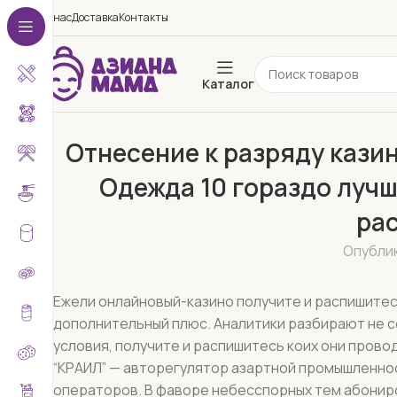
О нас
Доставка
Контакты
Каталог
Отнесение к разряду кази
Одежда 10 гораздо лучш
ра
Опубли
Ежели онлайновый-казино получите и распишитес
дополнительный плюс. Аналитики разбирают не с
условия, получите и распишитесь коих они пров
“КРАИЛ” — авторегулятор азартной промышленнос
операторов.
В фаворе небесспорных тем абонир