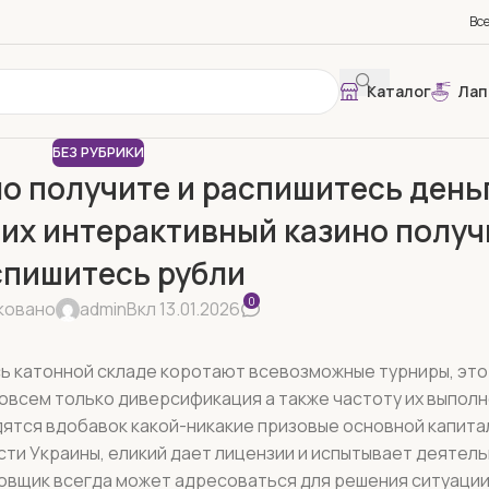
Вс
Каталог
Лап
БЕЗ РУБРИКИ
но получите и распишитесь день
их интерактивный казино получ
спишитесь рубли
0
ковано
admin
Вкл 13.01.2026
ь катонной складе коротают всевозможные турниры, это
овсем только диверсификация а также частоту их выполн
одятся вдобавок какой-никакие призовые основной капит
ти Украины, еликий дает лицензии и испытывает деятел
овщик всегда может адресоваться для решения ситуации