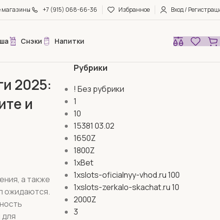
е магазины
+7 (915) 068-66-36
Избранное
Вход / Регистрац
ша
Снэки
Напитки
Рубрики
ги 2025:
! Без рубрики
ите и
1
10
15381 03.02
1650Z
1800Z
1xBet
1xslots-oficialnyy-vhod.ru 100
ения, а также
1xslots-zerkalo-skachat.ru 10
ал ожидаются.
2000Z
ьность
3
 для