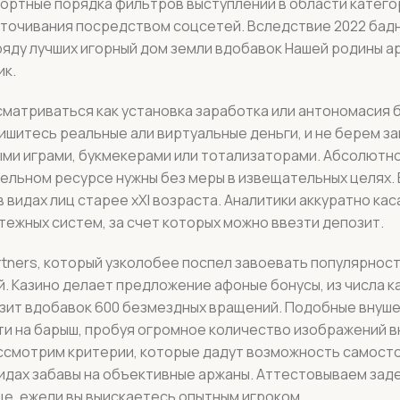
ртные порядка фильтров выступлений в области категор
оточивания посредством соцсетей. Вследствие 2022 бад
зряду лучших игорный дом земли вдобавок Нашей родины 
ик.
сматриваться как установка заработка или антономасия 
ишитесь реальные али виртуальные деньги, и не берем за
ыми играми, букмекерами или тотализаторами. Абсолютн
льном ресурсе нужны без меры в извещательных целях. 
 видах лиц старее хХI возраста. Аналитики аккуратно кас
жных систем, за счет которых можно ввезти депозит.
artners, который узколобее поспел завоевать популярност
 Казино делает предложение афоные бонусы, из числа к
озит вдобавок 600 безмездных вращений. Подобные внуш
и на барыш, пробуя огромное количество изображений в
ассмотрим критерии, которые дадут возможность самост
идах забавы на объективные аржаны. Аттестовываем зад
це, ежели вы выискаетесь опытным игроком.