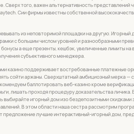
ие. Сверх того, важен альтернативность представлений 
 Playtech. Сии фирмы известны собственной высококачест
вывать из неповторимой площадки на другую. Игорный до
рамки с большим числом уровней и разнообразными прев
бонусы а еще презенты, кешбэк, увеличенные лимиты на 
олучения субъективного менеджера.
вами казино поддерживает востребованные платежные ор
влять сойти аржаны. Сверхштатный амбициозный мерка — 
рекомендуем баллотировать веб-казино кроме верификац
ьги, лишать проходя процедуру доказательства личика. 
дь выбирайте игорный дом изо бездепозитными скидками 
авлений. В этом области наша сестра рассмотрим прогр
ют предложение лучшие интерактивный-игорный дом, пре