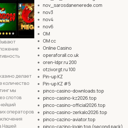
nov_sarosdanenerede.com
nov3
nov4
nov6
OM
OM cc
обывают
Online Casino
дложение
operaforall.co.uk
ативность
oren-ldpr.ru 200
otzivorgt.ru 100
казино делает
Pin-up KZ
е количество
Pin-up KZ #5
тинг мы
pinco-casino-downloads.top
ез слотов
pinco-casino-kz2026.top
ьнейший
pinco-casino-official2026.top
ших операторов
pinco-casino-zerkalo2026.top
аключения
pinco-cazino-aviator.top
в Нашей
pinco-cazino-login.top (second pack)