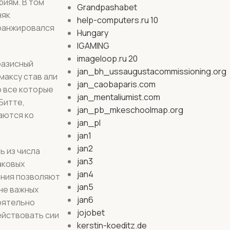
иям. В том
Grandpashabet
няк
help-computers.ru 10
аранжировался
Hungary
IGAMING
imageloop.ru 20
базисный
jan_bh_ussaugustacommissioning.org
максу став али
jan_caobaparis.com
о все которые
jan_mentaliumist.com
Битте,
jan_pb_mkeschoolmap.org
аются ко
jan_pl
jan1
jan2
ь из числа
jan3
аковых
jan4
ения позволяют
jan5
не важных
jan6
оятельно
jojobet
ействовать сии
kerstin-koeditz.de