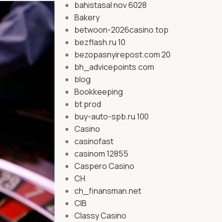
bahistasal nov 6028
Bakery
betwoon-2026casino.top
bezflash.ru 10
bezopasnyirepost.com 20
bh_advicepoints.com
blog
Bookkeeping
bt prod
buy-auto-spb.ru 100
Casino
casinofast
casinom 12855
Caspero Casino
CH
ch_finansman.net
CIB
Classy Casino