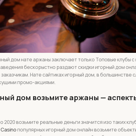
рный дом нате аржаны заключает только Топовые клубы с
заведения бескорыстно раздают скидки игорный дом онла
аказчикам. Нате сайтиках игорный дом, в большинстве с
екущими промо-акциями.
рный дом возьмите аржаны — аспект
 2020 возьмите реальные деньги значится изо таких клуб
 Casino
популярных игорный дом онлайн возьмите объект