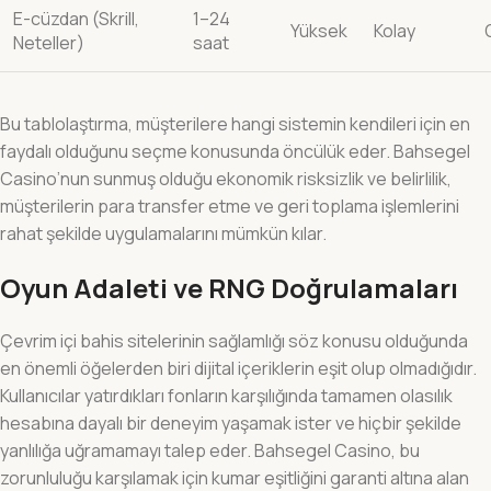
E-cüzdan (Skrill,
1–24
Yüksek
Kolay
Neteller)
saat
Bu tablolaştırma, müşterilere hangi sistemin kendileri için en
faydalı olduğunu seçme konusunda öncülük eder. Bahsegel
Casino’nun sunmuş olduğu ekonomik risksizlik ve belirlilik,
müşterilerin para transfer etme ve geri toplama işlemlerini
rahat şekilde uygulamalarını mümkün kılar.
Oyun Adaleti ve RNG Doğrulamaları
Çevrim içi bahis sitelerinin sağlamlığı söz konusu olduğunda
en önemli öğelerden biri dijital içeriklerin eşit olup olmadığıdır.
Kullanıcılar yatırdıkları fonların karşılığında tamamen olasılık
hesabına dayalı bir deneyim yaşamak ister ve hiçbir şekilde
yanlılığa uğramamayı talep eder. Bahsegel Casino, bu
zorunluluğu karşılamak için kumar eşitliğini garanti altına alan