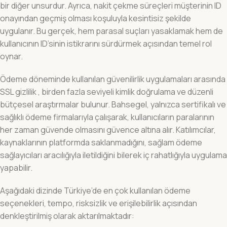
bir diğer unsurdur. Ayrıca, nakit çekme süreçleri müşterinin ID
onayından geçmiş olması koşuluyla kesintisiz şekilde
uygulanır. Bu gerçek, hem parasal suçları yasaklamak hem de
kullanıcının ID’sinin istikrarını sürdürmek açısından temel rol
oynar.
Ödeme döneminde kullanılan güvenilirlik uygulamaları arasında
SSL gizlilik , birden fazla seviyeli kimlik doğrulama ve düzenli
bütçesel araştırmalar bulunur. Bahsegel, yalnızca sertifikalı ve
sağlıklı ödeme firmalarıyla çalışarak, kullanıcıların paralarının
her zaman güvende olmasını güvence altına alır. Katılımcılar,
kaynaklarının platformda saklanmadığını, sağlam ödeme
sağlayıcıları aracılığıyla iletildiğini bilerek iç rahatlığıyla uygulama
yapabilir.
Aşağıdaki dizinde Türkiye’de en çok kullanılan ödeme
seçenekleri, tempo, risksizlik ve erişilebilirlik açısından
denkleştirilmiş olarak aktarılmaktadır: