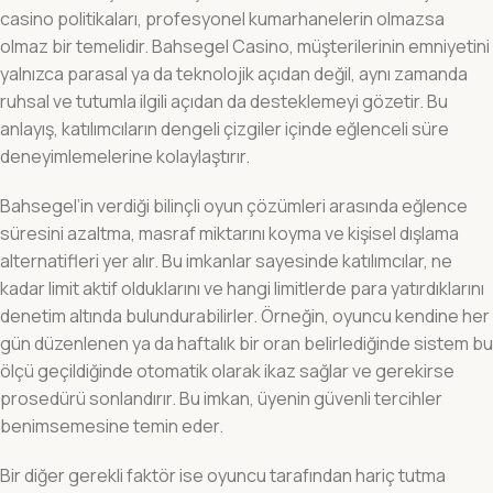
casino politikaları, profesyonel kumarhanelerin olmazsa
olmaz bir temelidir. Bahsegel Casino, müşterilerinin emniyetini
yalnızca parasal ya da teknolojik açıdan değil, aynı zamanda
ruhsal ve tutumla ilgili açıdan da desteklemeyi gözetir. Bu
anlayış, katılımcıların dengeli çizgiler içinde eğlenceli süre
deneyimlemelerine kolaylaştırır.
Bahsegel’in verdiği bilinçli oyun çözümleri arasında eğlence
süresini azaltma, masraf miktarını koyma ve kişisel dışlama
alternatifleri yer alır. Bu imkanlar sayesinde katılımcılar, ne
kadar limit aktif olduklarını ve hangi limitlerde para yatırdıklarını
denetim altında bulundurabilirler. Örneğin, oyuncu kendine her
gün düzenlenen ya da haftalık bir oran belirlediğinde sistem bu
ölçü geçildiğinde otomatik olarak ikaz sağlar ve gerekirse
prosedürü sonlandırır. Bu imkan, üyenin güvenli tercihler
benimsemesine temin eder.
Bir diğer gerekli faktör ise oyuncu tarafından hariç tutma