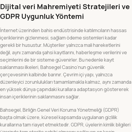
Dijital veri Mahremiyeti Stratejileri ve
GDPR Uygunluk Yöntemi
İnternet üzerinden bahis endüstrisinde katılımcıların hassas
içeriklerinin gizlenmesi, sağlam ödeme sistemleri kadar
gerekli bir husustur. Müşteriler yalnızca mali hareketlerini
değil, aynı zamanda şahsi kayıtlarını, haberleşme verilerini ve
seçimlerini de bir sisteme güvenirler. Bu nedenle kayıt
saklanması ilkeleri, Bahsegel Casino’nun güvenlik
çerçevesinin kalbinde barınır. Çevrim içi yapı, yalnızca
düzenleyici zorunlulukları tamamlamakla kalmaz, aynı zamanda
en yüksek dünya çapındaki kurallara adaptasyon göstererek
insan içeriklerinin saklanmasını sağlar.
Bahsegel, Birliğin Genel Veri Koruma Yönetmeliği (GDPR)
başta olmak üzere, küresel kapsamda uygulanan gizlilik
kurallarına tam riayet etmektedir. GDPR, üyelerin kimlik bilgileri
üzerinde tam otorite sahibi olmasını sağlayan en kesin