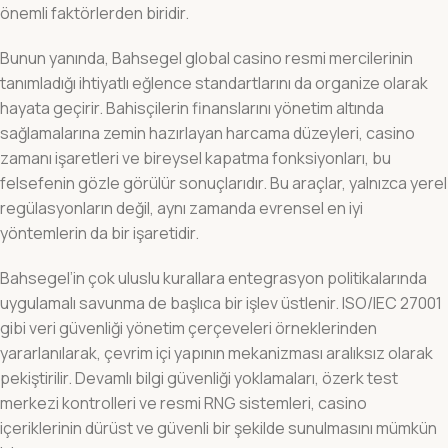
önemli faktörlerden biridir.
Bunun yanında, Bahsegel global casino resmi mercilerinin
tanımladığı ihtiyatlı eğlence standartlarını da organize olarak
hayata geçirir. Bahisçilerin finanslarını yönetim altında
sağlamalarına zemin hazırlayan harcama düzeyleri, casino
zamanı işaretleri ve bireysel kapatma fonksiyonları, bu
felsefenin gözle görülür sonuçlarıdır. Bu araçlar, yalnızca yerel
regülasyonların değil, aynı zamanda evrensel en iyi
yöntemlerin da bir işaretidir.
Bahsegel’in çok uluslu kurallara entegrasyon politikalarında
uygulamalı savunma de başlıca bir işlev üstlenir. ISO/IEC 27001
gibi veri güvenliği yönetim çerçeveleri örneklerinden
yararlanılarak, çevrim içi yapının mekanizması aralıksız olarak
pekiştirilir. Devamlı bilgi güvenliği yoklamaları, özerk test
merkezi kontrolleri ve resmi RNG sistemleri, casino
içeriklerinin dürüst ve güvenli bir şekilde sunulmasını mümkün