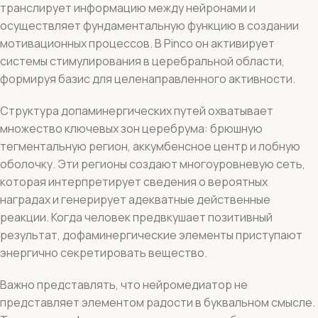
транслирует информацию между нейронами и
осуществляет фундаментальную функцию в создании
мотивационных процессов. В Pinco он активирует
системы стимулирования в церебральной области,
формируя базис для целенаправленного активности.
Структура допаминергических путей охватывает
множество ключевых зон церебрума: брюшную
тегментальную регион, аккумбенсное центр и лобную
оболочку. Эти регионы создают многоуровневую сеть,
которая интерпретирует сведения о вероятных
наградах и генерирует адекватные действенные
реакции. Когда человек предвкушает позитивный
результат, дофаминергические элементы приступают
энергично секретировать вещество.
Важно представлять, что нейромедиатор не
представляет элементом радости в буквальном смысле.