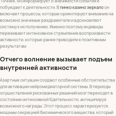
Точнее, он информирует о значимости события и
побуждает к деятельности. В
пинко казино зеркало
он
включает процессы, которые ориентируют внимание на
возможно значимые раздражители и вдохновляют
систему к их получению. Именно поэтому индивиды
переживают интенсивное стремление воспроизвести
активности, которые ранее приводили к позитивным
результатам.
Отчего волнение вызывает подъем
внутренней активности
Азартные ситуации создают особенные обстоятельства
для активации нейромедиаторной системы. В периоды
осуществления рискованных решений мозг переходит в
состояние интенсивной бдительности, антиципируя
возможного награды. Этот процесс характеризуется
мощным секрецией биохимического вещества, который