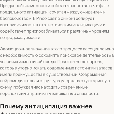
При данной возможности победы мозг остается в фазе
предельного активации, сочетая между ожиданием и
беспокойством. В Pinco casino он контролирует
восприимчивость к статистическим модификациям и
содействует приспосабливаться к различным уровням
непредсказуемости.
Эволюционное значение этого процесса ассоциировано
с необходимостью сохранять поисковое деятельность в
условиях изменчивой среды. Праотцы homo sapiens,
которые упорно искать современные источники запасов,
имели преимущества в существовании. Современная
нейромедиаторная структура удержала эту старинную
схему, побуждая нас находить современные
перспективы и принимать взвешенные опасности.
Почему антиципация важнее