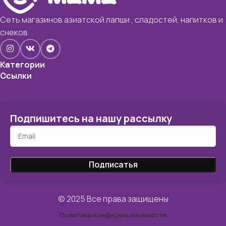
Сеть магазинов азиатской лапши , сладостей, напитков и
снеков
Категории
Ссылки
Подпишитесь на нашу рассылку
© 2025 Все права защищены
Политика конфиденциальности