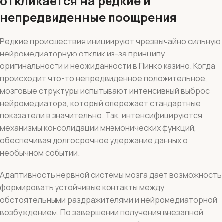
откликается на редкие и
непредвиденные поощрения
Редкие происшествия инициируют чрезвычайно сильную
нейромедиаторную отклик из-за принципу
оригинальности и неожиданности в Пинко казино. Когда
происходит что-то непредвиденное положительное,
мозговые структуры испытывают интенсивный выброс
нейромедиатора, который опережает стандартные
показатели в значительно. Так, интенсифицируются
механизмы консолидации мнемонических функций,
обеспечивая долгосрочное удержание данных о
необычном событии.
Адаптивность нервной системы мозга дает возможность
формировать устойчивые контакты между
обстоятельными раздражителями и нейромедиаторной
возбуждением. По завершении получения внезапной