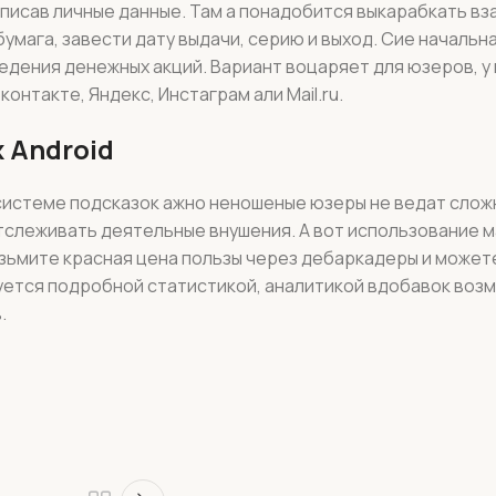
аписав личные данные. Там а понадобится выкарабкать вз
мага, завести дату выдачи, серию и выход. Сие начальн
дения денежных акций. Вариант воцаряет для юзеров, у
онтакте, Яндекс, Инстаграм али Mail.ru.
 Android
системе подсказок ажно неношеные юзеры не ведат слож
отслеживать деятельные внушения. А вот использование
озьмите красная цена пользы через дебаркадеры и может
уется подробной статистикой, аналитикой вдобавок во
.