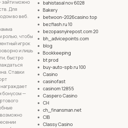
— зайти можно
bahistasal nov 6028
ств. Для
Bakery
одом во веб.
betwoon-2026casino.top
bezflash.ru 10
рамма
bezopasnyirepost.com 20
м ролью, чтобы
bh_advicepoints.com
ентный игрок
blog
роворно и лишь
Bookkeeping
ти, быстро
bt prod
слаждаться
buy-auto-spb.ru 100
на. Ставки
Casino
орт
casinofast
t награждает
casinom 12855
м бонусом —
Caspero Casino
артового
CH
обные
ch_finansman.net
 возможно
CIB
несении
Classy Casino