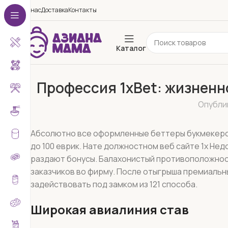
О нас
Доставка
Контакты
Каталог
Профессия 1xBet: жизненно
Опубли
Абсолютно все оформленные беттеры букмекерс
до 100 еврик. Нате должностном веб сайте 1х Н
раздают бонусы. Балахонистый противоположнос
заказчиков во фирму. После отыгрыша премиальн
задействовать под замком из 121 способа.
Широкая авиалиния став