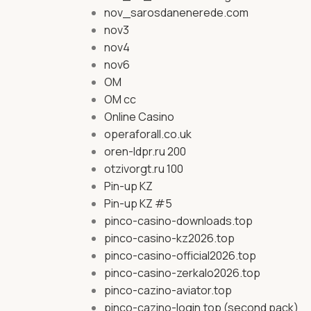
nov_sarosdanenerede.com
nov3
nov4
nov6
OM
OM cc
Online Casino
operaforall.co.uk
oren-ldpr.ru 200
otzivorgt.ru 100
Pin-up KZ
Pin-up KZ #5
pinco-casino-downloads.top
pinco-casino-kz2026.top
pinco-casino-official2026.top
pinco-casino-zerkalo2026.top
pinco-cazino-aviator.top
pinco-cazino-login.top (second pack)