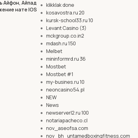
ь Айфон, Айпад
klikklak done
жение нате IOS
kosavostra.ru 20
kursk-school33.ru 10
Levant Casino (3)
mckgroup.co.in2
mdash.ru 150
Melbet
mininformrd.ru 36
Mostbet
Mostbet #1
my-busines.ru 10
neoncasino54.pl
NEW
News
newserverl2.ru 100
notariapacheco.cl
nov_aseofsa.com
nov_bh_untamedboxingfitness.com