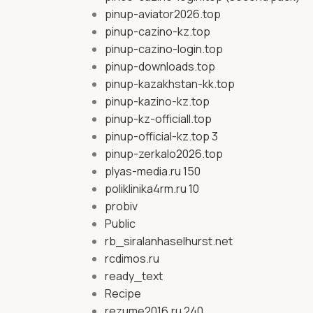
pinup-aviator2026.top
pinup-cazino-kz.top
pinup-cazino-login.top
pinup-downloads.top
pinup-kazakhstan-kk.top
pinup-kazino-kz.top
pinup-kz-officiall.top
pinup-official-kz.top 3
pinup-zerkalo2026.top
plyas-media.ru 150
poliklinika4rm.ru 10
probiv
Public
rb_siralanhaselhurst.net
rcdimos.ru
ready_text
Recipe
rezume2016.ru 240