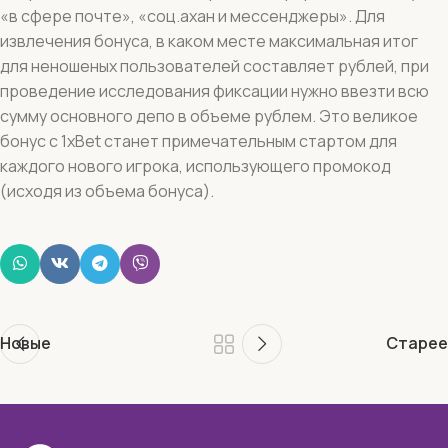
«в сфере почте», «соц.ахан и мессенджеры». Для
извлечения бонуса, в каком месте максимальная итог
для неношеных пользователей составляет рублей, при
проведение исследования фиксации нужно ввезти всю
сумму основного депо в объеме рублем. Это великое
бонус с 1xBet станет примечательным стартом для
каждого нового игрока, использующего промокод
(исходя из объема бонуса).
Новые
Старее