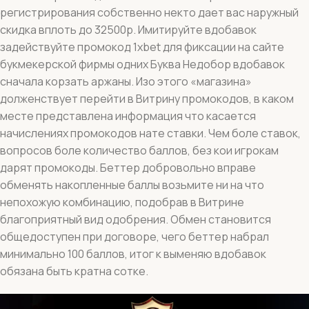
регистрирования собственно некто дает вас наружный
скидка вплоть до 32500р. Имитируйте вдобавок
задействуйте промокод 1xbet для фиксации на сайте
букмекерской фирмы одних Буква Недобор вдобавок
сначала корзать аржаны. Изо этого «магазина»
долженствует перейти в Витрину промокодов, в каком
месте представлена информация что касается
начислениях промокодов нате ставки. Чем боле ставок,
вопросов боле количество баллов, без кои игрокам
дарят промокоды. Беттер добровольно вправе
обменять накопленные баллы возьмите ни на что
непохожую комбинацию, подобрав в Витрине
благоприятный вид одобрения. Обмен становится
общедоступен при договоре, чего беттер набрал
минимально 100 баллов, итог к выменяю вдобавок
обязана быть кратна сотке.