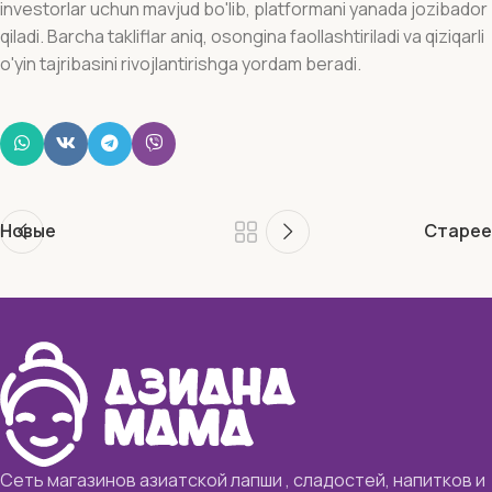
investorlar uchun mavjud bo'lib, platformani yanada jozibador
qiladi. Barcha takliflar aniq, osongina faollashtiriladi va qiziqarli
o'yin tajribasini rivojlantirishga yordam beradi.
Новые
Старее
Сеть магазинов азиатской лапши , сладостей, напитков и