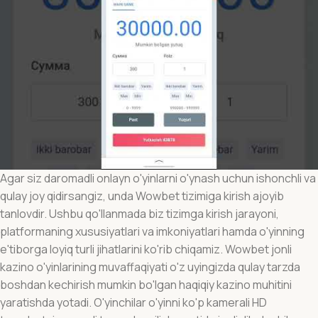
Agar siz daromadli onlayn o'yinlarni o'ynash uchun ishonchli va
qulay joy qidirsangiz, unda Wowbet tizimiga kirish ajoyib
tanlovdir. Ushbu qo'llanmada biz tizimga kirish jarayoni,
platformaning xususiyatlari va imkoniyatlari hamda o'yinning
e'tiborga loyiq turli jihatlarini ko'rib chiqamiz. Wowbet jonli
kazino o'yinlarining muvaffaqiyati o'z uyingizda qulay tarzda
boshdan kechirish mumkin bo'lgan haqiqiy kazino muhitini
yaratishda yotadi. O'yinchilar o'yinni ko'p kamerali HD