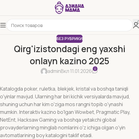
БЕЗ РУБРИКИ
Qirg'izistondagi eng yaxshi
onlayn kazino 2025
0
admin
Вкл 11.01.2026
Katalogda poker, ruletka, blekjek, kristal va boshqa taniqli
o'yinlar mavjud. Ularning har biri kichik versiyalarda mavjud,
shuning uchun har kim o'ziga mos rangni topib o'ynashi
mumkin.
Interaktiv kazino bo'lgan Wowbet, Pragmatic Play,
NetEnt, Hacksaw Gaming va boshqa yetakchi global
provayderlarning minglab nomlarini o'z ichiga olgan o'yin
avtomatlarining boy katalogini taklif etadi.