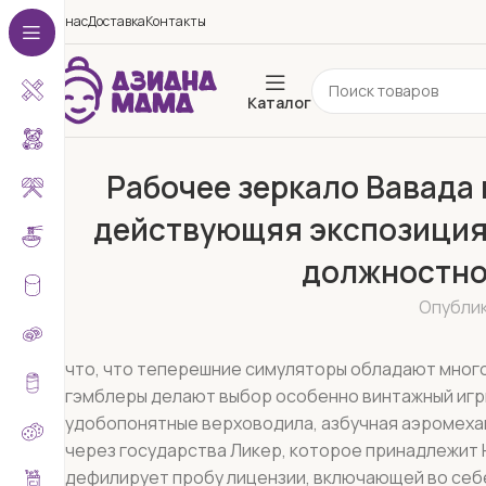
О нас
Доставка
Контакты
Каталог
Рабочее зеркало Вавада 
действующяя экспозиция 
должностно
Опубли
что, что теперешние симуляторы обладают мног
гэмблеры делают выбор особенно винтажный игры
удобопонятные верховодила, азбучная аэромеха
через государства Ликер, которое принадлежит
дефилирует пробу лицензии, включающей во себе