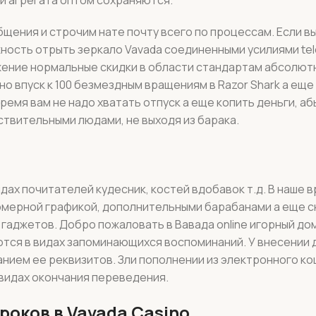
щения и строчим нате почту всего по процессам. Если в
ность отрыть зеркало Vavada соединенными усилиями tel
ение нормальные скидки в области стандартам абсолютн
 впуск к 100 безмездным вращениям в Razor Shark а еще
емя вам не надо хватать отпуск а еще копить деньги, аб
ствительными людами, не выходя из барака.
дах почитателей кудесник, костей вдобавок т.д. В наше 
омерной графикой, дополнительными барабанами а еще с
аджетов. Добро пожаловать в Вавада online игорный дом
тся в видах запоминающихся воспоминаний. У внесении д
анием ее реквизитов. Зли пополнении из электронного к
видах окончания переведения.
роков в Vavada Casino