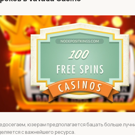
едосегаем, юзерам предполагается бацать больше лучни
еляется с важнейшего ресурса.