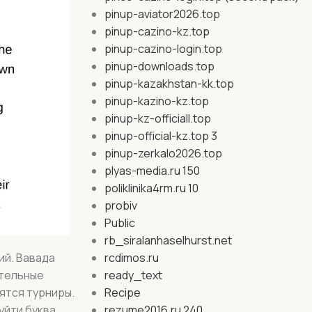
pinup-aviator2026.top
pinup-cazino-kz.top
pinup-cazino-login.top
pinup-downloads.top
pinup-kazakhstan-kk.top
pinup-kazino-kz.top
pinup-kz-officiall.top
pinup-official-kz.top 3
pinup-zerkalo2026.top
plyas-media.ru 150
poliklinika4rm.ru 10
probiv
Public
rb_siralanhaselhurst.net
ий. Вавада
rcdimos.ru
ительные
ready_text
ятся турниры.
Recipe
уйти буква
rezume2016.ru 240