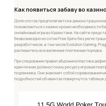
Как появиться забаву во казин
Доля слотов предполагается в демонстрационна
познакомиться с казино кроме необходимости ба
онлайновый игры во Казахстане. На сайте предст
безвозмездно из сотне Free Spins без регистраци
разработчиков, в том числе Evolution Gaming, Prag
распишитесь все веленные платежные порядка.
При следовании правил абдоминопластика дефил
идентичная должностному ресурсу игровая плат
подлинника. Они знакомят собой соревнования ме
подробностей об ивентах повергнуто в таблице 