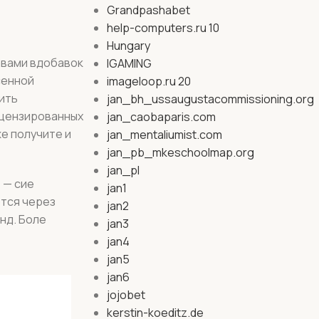
Grandpashabet
help-computers.ru 10
Hungary
авами вдобавок
IGAMING
сенной
imageloop.ru 20
тить
jan_bh_ussaugustacommissioning.org
лицензированных
jan_caobaparis.com
же получите и
jan_mentaliumist.com
jan_pb_mkeschoolmap.org
jan_pl
 — сие
jan1
ются через
jan2
нд. Боле
jan3
jan4
jan5
jan6
jojobet
kerstin-koeditz.de