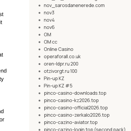
nov_sarosdanenerede.com
nov3
nov4
nov6
OM
OM cc
Online Casino
operaforall.co.uk
oren-ldpr.ru 200
otzivorgt.ru 100
Pin-up KZ
Pin-up KZ #5
pinco-casino-downloads.top
pinco-casino-kz2026.top
pinco-casino-official2026.top
pinco-casino-zerkalo2026.top
pinco-cazino-aviator.top
pinco-cazino-login.top (second pack)