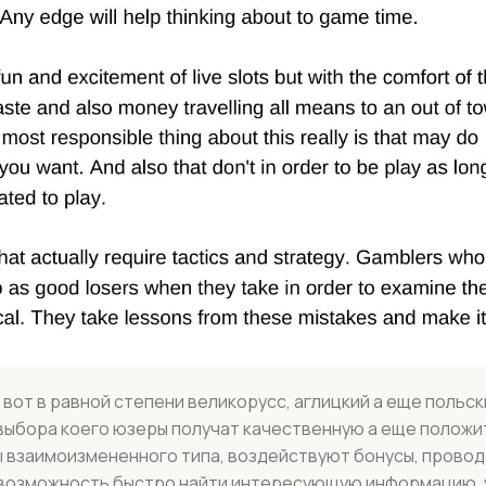
вот в равной степени великорусс, аглицкий а еще польск
 выбора коего юзеры получат качественную а еще полож
 взаимоизмененного типа, воздействуют бонусы, провод
 возможность быстро найти интересующую информацию, 