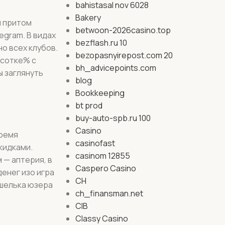
bahistasal nov 6028
Bakery
ы притом
betwoon-2026casino.top
egram. В видах
bezflash.ru 10
о всех клубов.
bezopasnyirepost.com 20
 сотке% с
bh_advicepoints.com
ы заглянуть
blog
Bookkeeping
bt prod
buy-auto-spb.ru 100
Casino
время
casinofast
кидками.
casinom 12855
 — аптерия, в
Caspero Casino
енег изо игра
CH
ошелька юзера
ch_finansman.net
CIB
Classy Casino