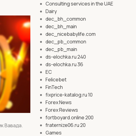
Consulting services in the UAE
Dairy
dec_bh_common
dec_bh_main
dec_nicebabylife.com
dec_pb_common
dec_pb_main
ds-elochka.ru 240
ds-elochka.ru 36
EC
Felicebet
FinTech
fixprice-katalog.ru 10
Forex News
Forex Reviews
fortboyard.online 200
fraternize06.ru 20
к Вавада.
Games