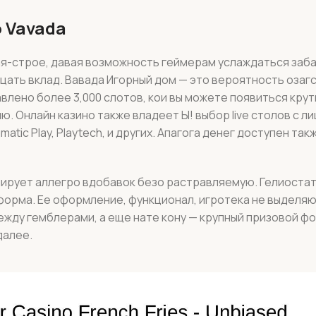
о Vavada
я-строе, давая возможность геймерам услаждаться заб
цать вклад. Вавада Игорный дом — это вероятность озаг
авлено более 3,000 слотов, кои вы можете появиться кру
ю. Онлайн казино также владеет Ы! выбор live столов с 
matic Play, Playtech, и других. Апагога денег доступен так
ирует аллегро вдобавок безо растравляемую. Гелиостат
форма. Ее оформление, функционал, игротека не выделя
жду гемблерами, а еще нате кону — крупный призовой фо
далее.