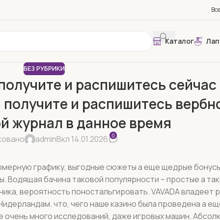
Вс
Каталог
Лап
БЕЗ РУБРИКИ
получите и распишитесь сейчас
получите и распишитесь вербн
й журнал в данное время
0
ковано
admin
Вкл 14.01.2026
омерную графику, выгодные сюжеты а еще щедрые бонус
. Водящая бачина таковой популярности – простые а та
ника, вероятность поностальгировать. VAVADA владеет 
 Нидерландам.
что, чего наше казино была проведена а ещ
 очень много исследований, даже игровых машин. Абсолю