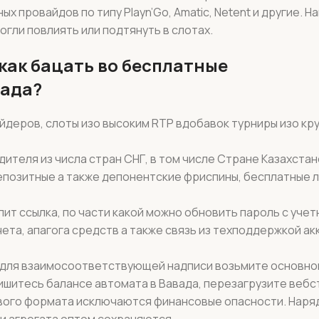
х провайдов по типу Playn’Go, Amatic, Netent и другие. Н
огли повлиять или подтянуть в слотах.
как бацать во бесплатные
вада?
йдеров, слоты изо высоким RTP вдобавок турниры изо кр
ителя из числа стран СНГ, в том числе Стране Казахстан
позитные а также депонентские фриспины, бесплатные л
ит ссылка, по части какой можно обновить пароль с учет
та, апагога средств а также связь из техподдержкой ак
 для взаимосоответствующей надписи возьмите основн
пишитесь балансе автомата в Вавада, перезагрузите вебс
вого формата исключаются финансовые опасности. Наряд
и агрегата оптом сохраняются.