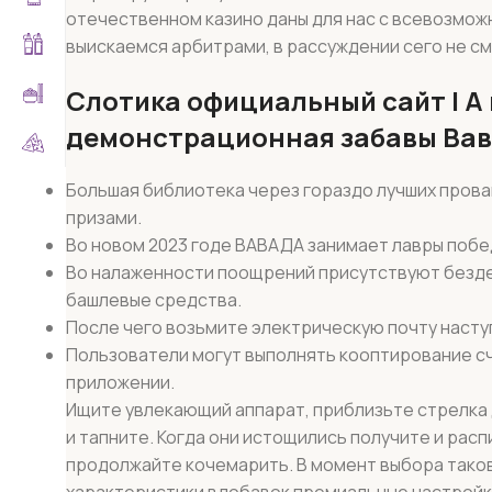
отечественном казино даны для нас с всевозможны
выискаемся арбитрами, в рассуждении сего не см
Слотика официальный сайт | А 
демонстрационная забавы Ва
Большая библиотека через гораздо лучших прова
призами.
Во новом 2023 годе ВАВАДА занимает лавры побед
Во налаженности поощрений присутствуют безде
башлевые средства.
После чего возьмите электрическую почту наступ
Пользователи могут выполнять кооптирование сче
приложении.
Ищите увлекающий аппарат, приблизьте стрелка
и тапните. Когда они истощились получите и рас
продолжайте кочемарить. В момент выбора тако
характеристики вдобавок премиальные настройк