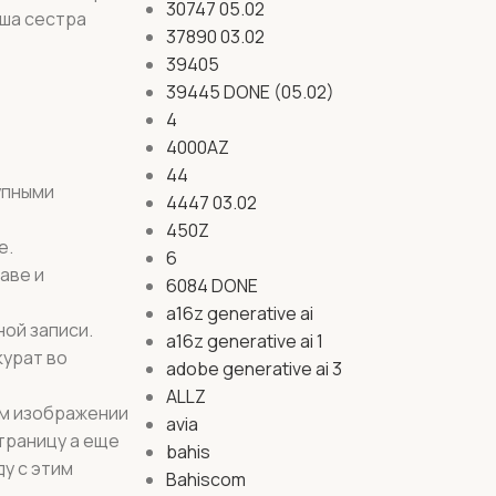
30747 05.02
аша сестра
37890 03.02
39405
39445 DONE (05.02)
4
4000AZ
44
упными
4447 03.02
450Z
е.
6
аве и
6084 DONE
a16z generative ai
ной записи.
a16z generative ai 1
курат во
adobe generative ai 3
ALLZ
ом изображении
avia
траницу а еще
bahis
у с этим
Bahiscom