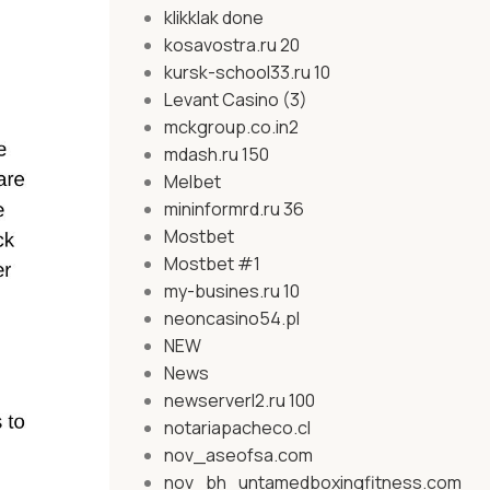
klikklak done
kosavostra.ru 20
kursk-school33.ru 10
Levant Casino (3)
mckgroup.co.in2
mdash.ru 150
Melbet
mininformrd.ru 36
Mostbet
Mostbet #1
my-busines.ru 10
neoncasino54.pl
NEW
News
newserverl2.ru 100
notariapacheco.cl
nov_aseofsa.com
nov_bh_untamedboxingfitness.com