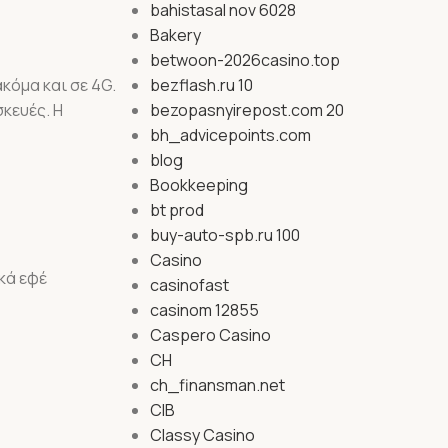
bahistasal nov 6028
Bakery
betwoon-2026casino.top
κόμα και σε 4G.
bezflash.ru 10
κευές. Η
bezopasnyirepost.com 20
bh_advicepoints.com
blog
Bookkeeping
bt prod
buy-auto-spb.ru 100
Casino
κά εφέ
casinofast
casinom 12855
Caspero Casino
CH
ch_finansman.net
CIB
Classy Casino