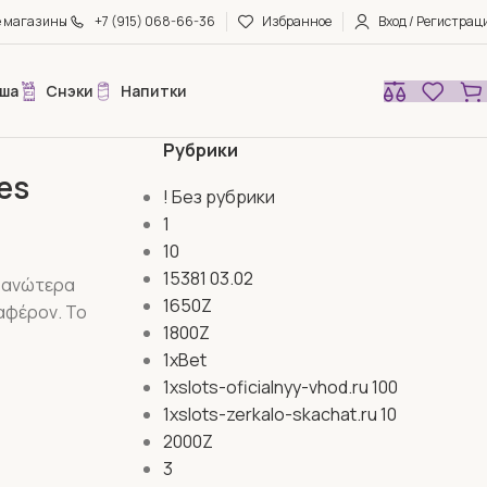
е магазины
+7 (915) 068-66-36
Избранное
Вход / Регистрац
ша
Снэки
Напитки
Рубрики
es
! Без рубрики
1
10
15381 03.02
ε ανώτερα
1650Z
αφέρον. Το
1800Z
1xBet
1xslots-oficialnyy-vhod.ru 100
1xslots-zerkalo-skachat.ru 10
2000Z
3