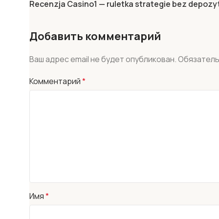
Recenzja Casino1 — ruletka strategie bez depozy
Добавить комментарий
Ваш адрес email не будет опубликован.
Обязатель
Комментарий
*
Имя
*