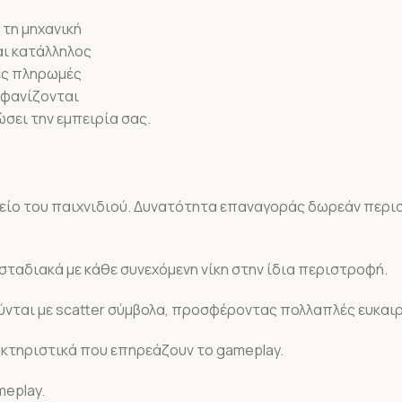
 τη μηχανική
αι κατάλληλος
ές πληρωμές
μφανίζονται
σει την εμπειρία σας.
ιχείο του παιχνιδιού. Δυνατότητα επαναγοράς δωρεάν περ
ταδιακά με κάθε συνεχόμενη νίκη στην ίδια περιστροφή.
ται με scatter σύμβολα, προσφέροντας πολλαπλές ευκαιρί
ακτηριστικά που επηρεάζουν το gameplay.
meplay.