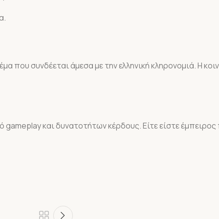
α.
θέμα που συνδέεται άμεσα με την ελληνική κληρονομιά. Η κο
ό gameplay και δυνατοτήτων κέρδους. Είτε είστε έμπειρος 