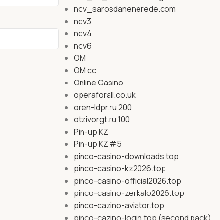
nov_sarosdanenerede.com
nov3
nov4
nov6
OM
OM cc
Online Casino
operaforall.co.uk
oren-ldpr.ru 200
otzivorgt.ru 100
Pin-up KZ
Pin-up KZ #5
pinco-casino-downloads.top
pinco-casino-kz2026.top
pinco-casino-official2026.top
pinco-casino-zerkalo2026.top
pinco-cazino-aviator.top
pinco-cazino-login.top (second pack)