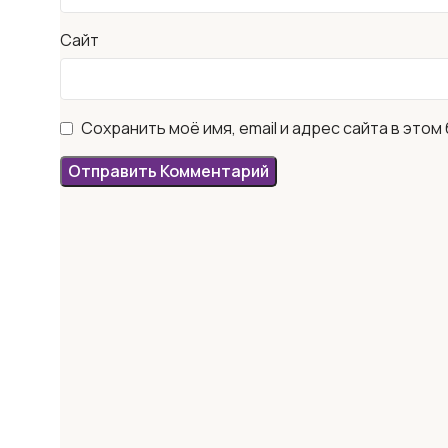
Сайт
Сохранить моё имя, email и адрес сайта в эт