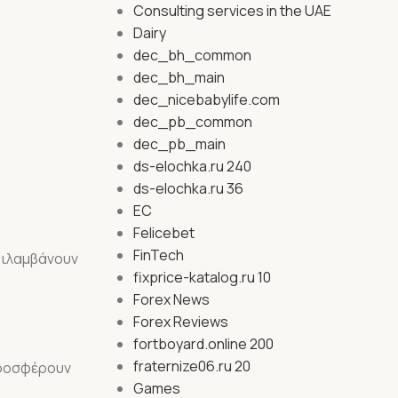
Consulting services in the UAE
Dairy
dec_bh_common
dec_bh_main
dec_nicebabylife.com
dec_pb_common
dec_pb_main
ds-elochka.ru 240
ds-elochka.ru 36
EC
Felicebet
FinTech
ριλαμβάνουν
fixprice-katalog.ru 10
Forex News
Forex Reviews
fortboyard.online 200
fraternize06.ru 20
προσφέρουν
Games