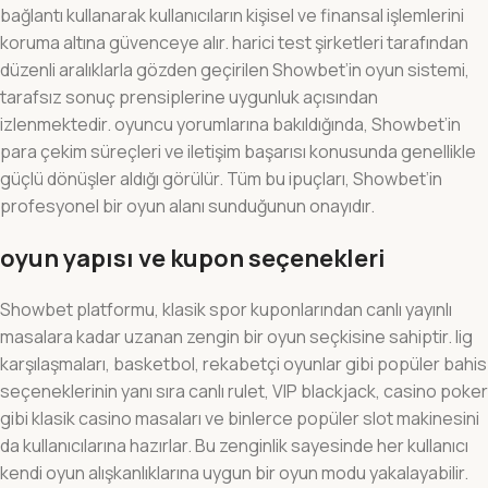
bağlantı kullanarak kullanıcıların kişisel ve finansal işlemlerini
koruma altına güvenceye alır. harici test şirketleri tarafından
düzenli aralıklarla gözden geçirilen Showbet’in oyun sistemi,
tarafsız sonuç prensiplerine uygunluk açısından
izlenmektedir. oyuncu yorumlarına bakıldığında, Showbet’in
para çekim süreçleri ve iletişim başarısı konusunda genellikle
güçlü dönüşler aldığı görülür. Tüm bu ipuçları, Showbet’in
profesyonel bir oyun alanı sunduğunun onayıdır.
oyun yapısı ve kupon seçenekleri
Showbet platformu, klasik spor kuponlarından canlı yayınlı
masalara kadar uzanan zengin bir oyun seçkisine sahiptir. lig
karşılaşmaları, basketbol, rekabetçi oyunlar gibi popüler bahis
seçeneklerinin yanı sıra canlı rulet, VIP blackjack, casino poker
gibi klasik casino masaları ve binlerce popüler slot makinesini
da kullanıcılarına hazırlar. Bu zenginlik sayesinde her kullanıcı
kendi oyun alışkanlıklarına uygun bir oyun modu yakalayabilir.