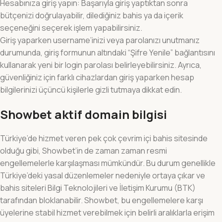
Hesabınıza giriş yapın: Başarıyla giriş yaptıktan sonra
bütçenizi doğrulayabilir, dilediğiniz bahis ya da içerik
seçeneğini seçerek işlem yapabilirsiniz.
Giriş yaparken username’inizi veya parolanızı unutmanız
durumunda, giriş formunun altındaki “Şifre Yenile” bağlantısını
kullanarak yeni bir login parolası belirleyebilirsiniz. Ayrıca,
güvenliğiniz için farklı cihazlardan giriş yaparken hesap
bilgilerinizi üçüncü kişilerle gizli tutmaya dikkat edin.
Showbet aktif domain bilgisi
Türkiye’de hizmet veren pek çok çevrim içi bahis sitesinde
olduğu gibi, Showbet’in de zaman zaman resmi
engellemelerle karşılaşması mümkündür. Bu durum genellikle
Türkiye’deki yasal düzenlemeler nedeniyle ortaya çıkar ve
bahis siteleri Bilgi Teknolojileri ve İletişim Kurumu (BTK)
tarafından bloklanabilir. Showbet, bu engellemelere karşı
üyelerine stabil hizmet verebilmek için belirli aralıklarla erişim