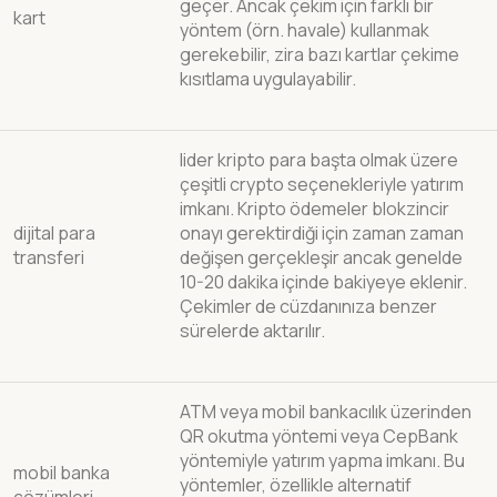
geçer. Ancak çekim için farklı bir
kart
yöntem (örn. havale) kullanmak
gerekebilir, zira bazı kartlar çekime
kısıtlama uygulayabilir.
lider kripto para başta olmak üzere
çeşitli crypto seçenekleriyle yatırım
imkanı. Kripto ödemeler blokzincir
dijital para
onayı gerektirdiği için zaman zaman
transferi
değişen gerçekleşir ancak genelde
10-20 dakika içinde bakiyeye eklenir.
Çekimler de cüzdanınıza benzer
sürelerde aktarılır.
ATM veya mobil bankacılık üzerinden
QR okutma yöntemi veya CepBank
yöntemiyle yatırım yapma imkanı. Bu
mobil banka
yöntemler, özellikle alternatif
çözümleri