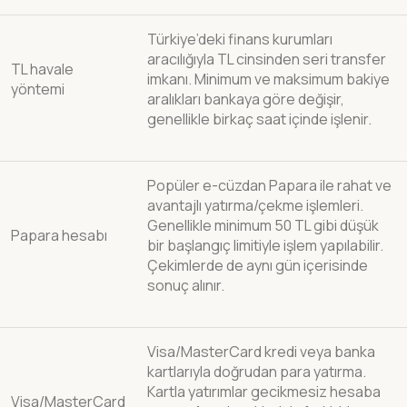
Türkiye’deki finans kurumları
aracılığıyla TL cinsinden seri transfer
TL havale
imkanı. Minimum ve maksimum bakiye
yöntemi
aralıkları bankaya göre değişir,
genellikle birkaç saat içinde işlenir.
Popüler e-cüzdan Papara ile rahat ve
avantajlı yatırma/çekme işlemleri.
Genellikle minimum 50 TL gibi düşük
Papara hesabı
bir başlangıç limitiyle işlem yapılabilir.
Çekimlerde de aynı gün içerisinde
sonuç alınır.
Visa/MasterCard kredi veya banka
kartlarıyla doğrudan para yatırma.
Kartla yatırımlar gecikmesiz hesaba
Visa/MasterCard