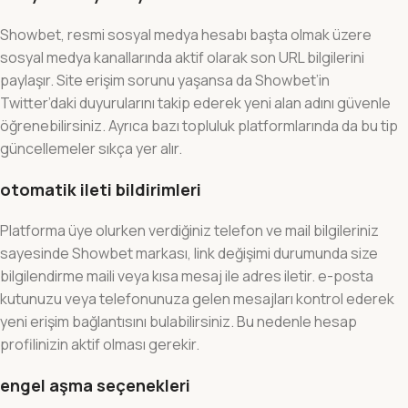
Showbet, resmi sosyal medya hesabı başta olmak üzere
sosyal medya kanallarında aktif olarak son URL bilgilerini
paylaşır. Site erişim sorunu yaşansa da Showbet’in
Twitter’daki duyurularını takip ederek yeni alan adını güvenle
öğrenebilirsiniz. Ayrıca bazı topluluk platformlarında da bu tip
güncellemeler sıkça yer alır.
otomatik ileti bildirimleri
Platforma üye olurken verdiğiniz telefon ve mail bilgileriniz
sayesinde Showbet markası, link değişimi durumunda size
bilgilendirme maili veya kısa mesaj ile adres iletir. e-posta
kutunuzu veya telefonunuza gelen mesajları kontrol ederek
yeni erişim bağlantısını bulabilirsiniz. Bu nedenle hesap
profilinizin aktif olması gerekir.
engel aşma seçenekleri