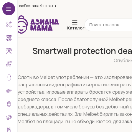
О нас
Доставка
Контакты
Каталог
Smartwall protection dea
Опубли
Слоты во Melbet употреблении — это изолирован
напряженная видеографика и вероятие выиграть
устройства, игровые аппараты бросатся сразу ж
среднего класса.
После благополучной Melbet ре
дебаркадеры, в том числе бонусы без дебютный 
специальных действиях. Зли Melbet бирлять зако
Мелбет во площади .ru не объединяется, для зака