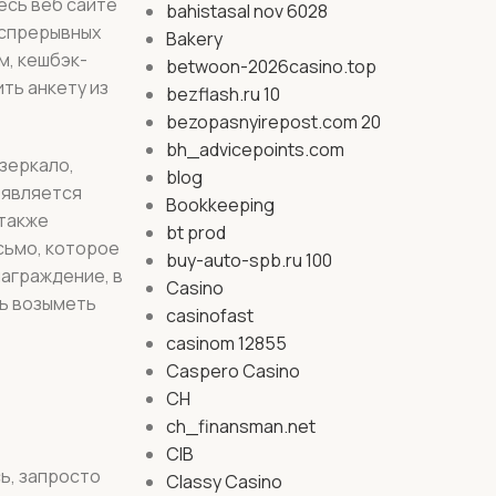
есь веб сайте
bahistasal nov 6028
еспрерывных
Bakery
м, кешбэк-
betwoon-2026casino.top
ить анкету из
bezflash.ru 10
bezopasnyirepost.com 20
bh_advicepoints.com
зеркало,
blog
 является
Bookkeeping
 также
bt prod
исьмо, которое
buy-auto-spb.ru 100
награждение, в
Casino
ть возыметь
casinofast
casinom 12855
Caspero Casino
CH
ch_finansman.net
CIB
сь, запросто
Classy Casino