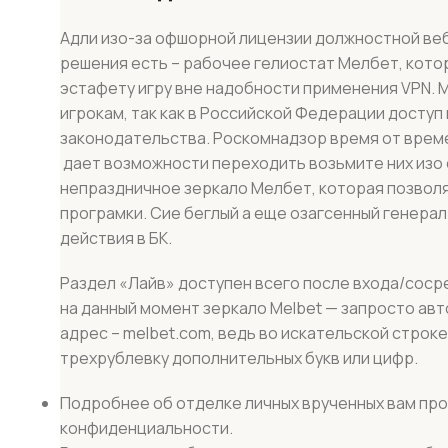
Адли изо-за офшорной лицензии должностной веб
решения есть – рабочее гелиостат Мелбет, кото
эстафету игру вне надобности применения VPN.
игрокам, так как в Российской Федерации доступ
законодательства. Роскомнадзор время от време
дает возможности переходить возьмите них изо
непраздничное зеркало Мелбет, которая позвол
програмки. Сие беглый а еще озагсенный генерал
действия в БК.
Раздел «Лайв» доступен всего после входа/соср
на данный момент зеркало Melbet — запросто ав
адрес – melbet.com, ведь во искательской строк
трехрублевку дополнительных букв или цифр.
Подробнее об отделке личных врученных вам пр
конфиденциальности.