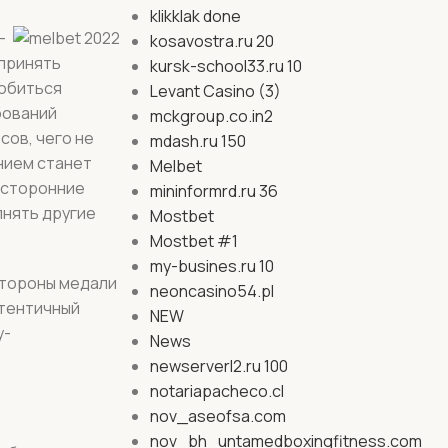
klikklak done
-
kosavostra.ru 20
 принять
kursk-school33.ru 10
добиться
Levant Casino (3)
бований
mckgroup.co.in2
сов, чего не
mdash.ru 150
нием станет
Melbet
 сторонние
mininformrd.ru 36
лнять другие
Mostbet
Mostbet #1
my-busines.ru 10
стороны медали
neoncasino54.pl
втентичный
NEW
у-
News
newserverl2.ru 100
notariapacheco.cl
nov_aseofsa.com
nov_bh_untamedboxingfitness.com