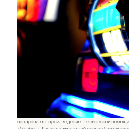
нацарапав во произведение технической помощи. 
«Мелбет». Когда должностной журнал букмекерск