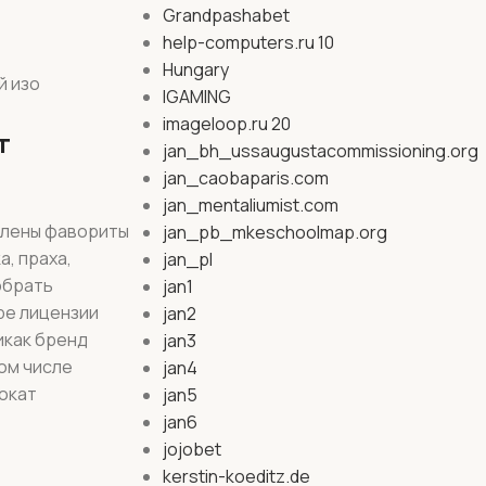
Grandpashabet
help-computers.ru 10
Hungary
й изо
IGAMING
imageloop.ru 20
т
jan_bh_ussaugustacommissioning.org
jan_caobaparis.com
jan_mentaliumist.com
влены фавориты
jan_pb_mkeschoolmap.org
, праха,
jan_pl
обрать
jan1
ре лицензии
jan2
икак бренд
jan3
ом числе
jan4
окат
jan5
jan6
jojobet
kerstin-koeditz.de