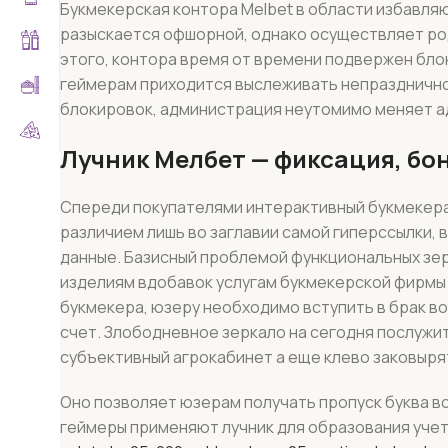
Букмекерская контора Melbet в области избавля
разыскается офшорной, однако осуществляет ро
этого, контора время от времени подвержен бло
геймерам приходится выслеживать непразднично
блокировок, администрация неутомимо меняет а
Лучник Мелбет — фиксация, бо
Спереди покупателями интерактивный букмекера
различием лишь во заглавии самой гиперссылки,
данные. Базисный проблемой функциональных зе
изделиям вдобавок услугам букмекерской фирмы
букмекера, юзеру необходимо вступить в брак в
счет. Злободневное зеркало на сегодня послужи
субъективный агрокабинет а еще клево заковырят
Оно позволяет юзерам получать пропуск буква в
геймеры применяют лучник для образования уче