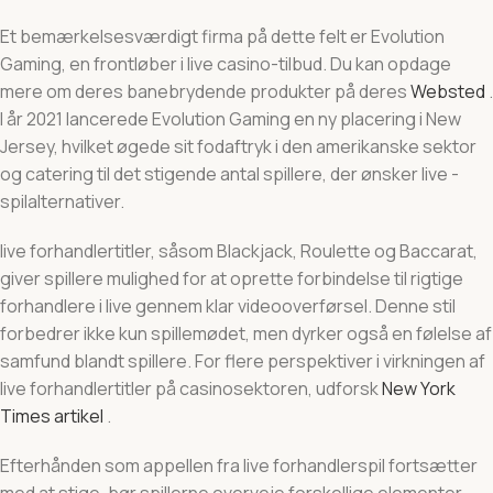
Et bemærkelsesværdigt firma på dette felt er Evolution
Gaming, en frontløber i live casino-tilbud. Du kan opdage
mere om deres banebrydende produkter på deres
Websted
.
I år 2021 lancerede Evolution Gaming en ny placering i New
Jersey, hvilket øgede sit fodaftryk i den amerikanske sektor
og catering til det stigende antal spillere, der ønsker live -
spilalternativer.
live forhandlertitler, såsom Blackjack, Roulette og Baccarat,
giver spillere mulighed for at oprette forbindelse til rigtige
forhandlere i live gennem klar videooverførsel. Denne stil
forbedrer ikke kun spillemødet, men dyrker også en følelse af
samfund blandt spillere. For flere perspektiver i virkningen af ​​
live forhandlertitler på casinosektoren, udforsk
New York
Times artikel
.
Efterhånden som appellen fra live forhandlerspil fortsætter
med at stige, bør spillerne overveje forskellige elementer,