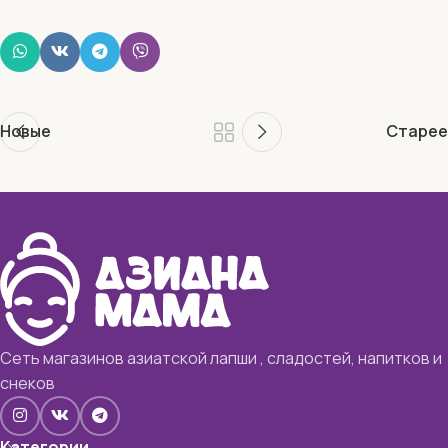
Новые
Старее
Сеть магазинов азиатской лапши , сладостей, напитков и
снеков
Категории