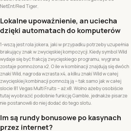
NetEnt/Red Tiger.
Lokalne upoważnienie, an uciecha
dzięki automatach do komputerów
1-wszą jest rola jokera, jaki w przypadku potrzeby uzupełnia
brakujący znak w zwycięskiej kompozycji. Kiedy symbol Wild
wydaje się być frakcją zwycięskiego programu, wygrana
zostaje pomnożona x2. O ile w kombinacji znajdują się dwóch
znaki Wild, nagroda wzrasta x4, a kilku znaki Wild w całej
zwycięskiej kombinacji pomnożą ją – tak samo jak w całej
slocie 81 Vegas Multi Fruits – aż x8. Wolno ażeby osobiście
tutaj wyobrazić podobnie funkcję Gamble, jednakże pisarze
nie postanowili do niej dodać do tego slotu.
Im są rundy bonusowe po kasynach
przez internet?