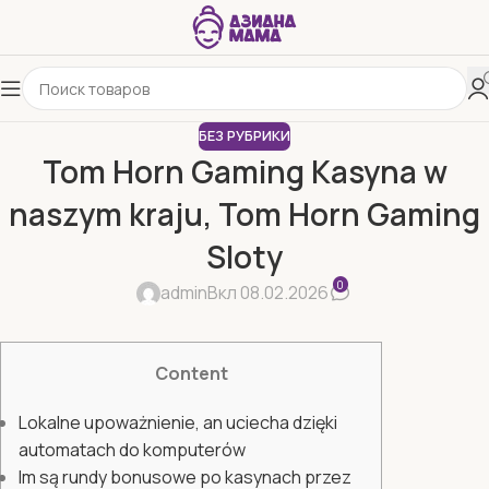
БЕЗ РУБРИКИ
Tom Horn Gaming Kasyna w
naszym kraju, Tom Horn Gaming
Sloty
0
admin
Вкл 08.02.2026
Content
Lokalne upoważnienie, an uciecha dzięki
automatach do komputerów
Im są rundy bonusowe po kasynach przez