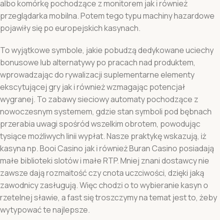
albo komórkę pochodzące z monitorem jak i również
przeglądarka mobilna. Potem tego typu machiny hazardowe
pojawiły się po europejskich kasynach.
To wyjątkowe symbole, jakie pobudzą dedykowane uciechy
bonusowe lub alternatywy po pracach nad produktem,
wprowadzając do rywalizacji suplementarne elementy
ekscytującej gry jak i również wzmagając potencjał
wygranej. To zabawy sieciowy automaty pochodzące z
nowoczesnym systemem, gdzie stan symboli pod bębnach
przerabia uwagi spośród wszelkim obrotem, powodując
tysiące możliwych linii wypłat. Nasze praktykę wskazują, iż
kasyna np. Booi Casino jak i również Buran Casino posiadają
małe biblioteki slotów i małe RTP. Mniej znani dostawcy nie
zawsze dają rozmaitość czy cnota uczciwości, dzięki jaką
zawodnicy zasługują. Więc chodzi o to wybieranie kasyn o
rzetelnej sławie, a fast się troszczymy na temat jest to, żeby
wytypować te najlepsze.