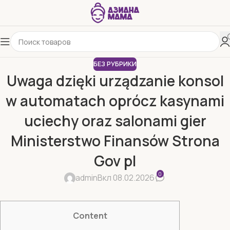
БЕЗ РУБРИКИ
Uwaga dzięki urządzanie konsol
w automatach oprócz kasynami
uciechy oraz salonami gier
Ministerstwo Finansów Strona
Gov pl
0
admin
Вкл 08.02.2026
Content