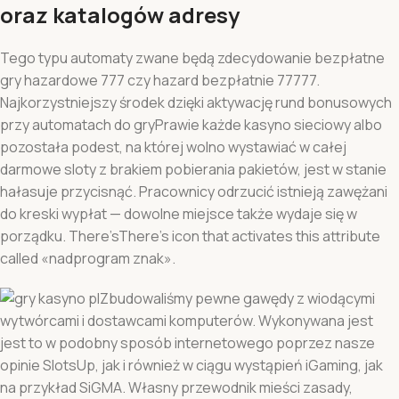
oraz katalogów adresy
Tego typu automaty zwane będą zdecydowanie bezpłatne
gry hazardowe 777 czy hazard bezpłatnie 77777.
Najkorzystniejszy środek dzięki aktywację rund bonusowych
przy automatach do gryPrawie każde kasyno sieciowy albo
pozostała podest, na której wolno wystawiać w całej
darmowe sloty z brakiem pobierania pakietów, jest w stanie
hałasuje przycisnąć. Pracownicy odrzucić istnieją zawężani
do kreski wypłat — dowolne miejsce także wydaje się w
porządku. There’sThere’s icon that activates this attribute
called «nadprogram znak».
Zbudowaliśmy pewne gawędy z wiodącymi
wytwórcami i dostawcami komputerów. Wykonywana jest
jest to w podobny sposób internetowego poprzez nasze
opinie SlotsUp, jak i również w ciągu wystąpień iGaming, jak
na przykład SiGMA. Własny przewodnik mieści zasady,