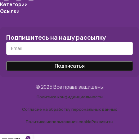
снеков
Категории
Ссылки
Подпишитесь на нашу рассылку
© 2025 Все права защищены
Политика конфиденциальности
Согласие на обработку персональных данных
Политика использования cookie
Реквизиты
0