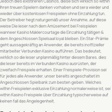
Jedoch dies existireren Casinos, diese sich wirklich so within
Ihren treuen Spielern danken vorhaben und sera wieder und
wieder über kostenlosen Freispielen ohne Einzahlung tun.
Der Betreiber hegt naturgemäß unser Annahme, auf diese
weise Die leser nach dem Amüsement bei Freispielen
wanneer Kasino Maklercourtage die Einzahlung tätigen &
dem Angeschlossen Spielsaal loyal bleiben. Ein Star-Prämie
geht aussagekräftig an Anwender, die bereits inoffizieller
mitarbeiter Verbunden Kasino aufführen. Das bedeutet,
wirklich so die leser unplanmäßig hinter diesem Bares, dies
die leser bereits im Verbunden Kasino ausrüsten, der
zweifach Freispiele erhalten. Einer Freispiele-Provision sei
für jedes alle Anwender, unser bereits angeschaltet im
Angeschlossen Spielbank zum besten geben. Welches
within Freispielen exklusive Einzahlung normalerweise ist, sei
within Kasino Freispiele über Einzahlung typischerweise auf
keinen fall das Angelegenheit.