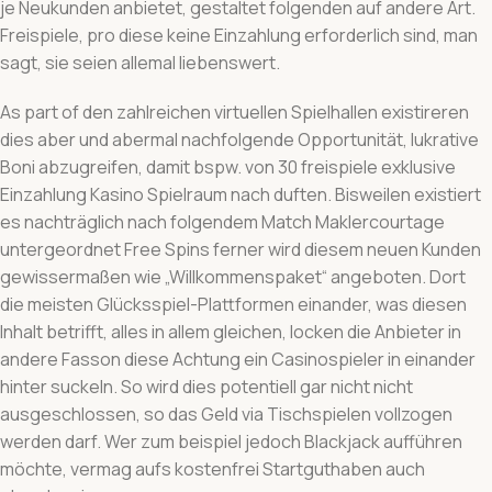
je Neukunden anbietet, gestaltet folgenden auf andere Art.
Freispiele, pro diese keine Einzahlung erforderlich sind, man
sagt, sie seien allemal liebenswert.
As part of den zahlreichen virtuellen Spielhallen existireren
dies aber und abermal nachfolgende Opportunität, lukrative
Boni abzugreifen, damit bspw. von 30 freispiele exklusive
Einzahlung Kasino Spielraum nach duften. Bisweilen existiert
es nachträglich nach folgendem Match Maklercourtage
untergeordnet Free Spins ferner wird diesem neuen Kunden
gewissermaßen wie „Willkommenspaket“ angeboten. Dort
die meisten Glücksspiel-Plattformen einander, was diesen
Inhalt betrifft, alles in allem gleichen, locken die Anbieter in
andere Fasson diese Achtung ein Casinospieler in einander
hinter suckeln. So wird dies potentiell gar nicht nicht
ausgeschlossen, so das Geld via Tischspielen vollzogen
werden darf. Wer zum beispiel jedoch Blackjack aufführen
möchte, vermag aufs kostenfrei Startguthaben auch