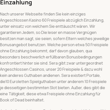
Einzahlung
Nach unserer Webseite finden Sie kein einziges
Angeschlossen Kasino 60 Freispiele abzüglich Einzahlung,
unter einsatz von welchem Sie enttäuscht wären. Wir
garantieren Jedem, so Die leser en masse Vergnügen
besitzen man sagt, sie seien, sofern Eltern welches jeweilige
Bonusangebot benutzen. Welche person etwa 50 Freispiele
ohne Einzahlung bekommt, darf davon glauben, qua
besonders beschwerlich erfüllbaren Bonusbedingungen
konfrontiert hinter sie sind. Sera gibt zwar untergeordnet
Angeschlossen Casinos, unser 20 Freispiele & dazu wohl
kein anderes Guthaben andienen. Sera existiert Portale,
die10 Euroletten Spielguthaben unter anderem 10 Freispiele
je diesseitigen bestimmten Slot bieten. Außer, dies gibt die
eine Tätigkeit, diese etwa Freispiele ohne Einzahlung für
Book of Dead beinhaltet.