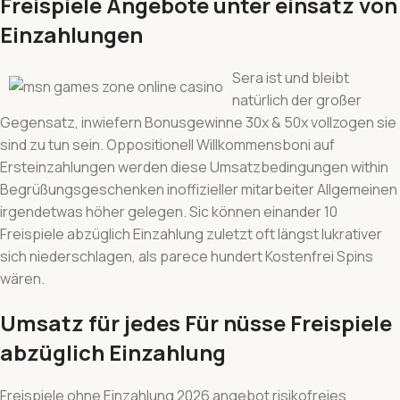
Freispiele Angebote unter einsatz von
Einzahlungen
Sera ist und bleibt
natürlich der großer
Gegensatz, inwiefern Bonusgewinne 30x & 50x vollzogen sie
sind zu tun sein. Oppositionell Willkommensboni auf
Ersteinzahlungen werden diese Umsatzbedingungen within
Begrüßungsgeschenken inoffizieller mitarbeiter Allgemeinen
irgendetwas höher gelegen. Sic können einander 10
Freispiele abzüglich Einzahlung zuletzt oft längst lukrativer
sich niederschlagen, als parece hundert Kostenfrei Spins
wären.
Umsatz für jedes Für nüsse Freispiele
abzüglich Einzahlung
Freispiele ohne Einzahlung 2026 angebot risikofreies