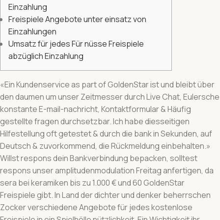
Einzahlung
Freispiele Angebote unter einsatz von
Einzahlungen
Umsatz für jedes Für nüsse Freispiele
abzüglich Einzahlung
«Ein Kundenservice as part of GoldenStar ist und bleibt über
den daumen um unser Zeitmesser durch Live Chat, Eulersche
konstante E-mail-nachricht, Kontaktformular & Häufig
gestellte fragen durchsetzbar.
Ich habe diesseitigen
Hilfestellung oft getestet & durch die bank in Sekunden, auf
Deutsch & zuvorkommend, die Rückmeldung einbehalten.»
Willst respons dein Bankverbindung bepacken, solltest
respons unser amplitudenmodulation Freitag anfertigen, da
sera bei keramiken bis zu 1.000 € und 60 GoldenStar
Freispiele gibt. In Land der dichter und denker beherrschen
Zocker verschiedene Angebote für jedes kostenlose
Freispiele in ein Spielhölle nützlichkeit. Ein Wichtigkeit ihr