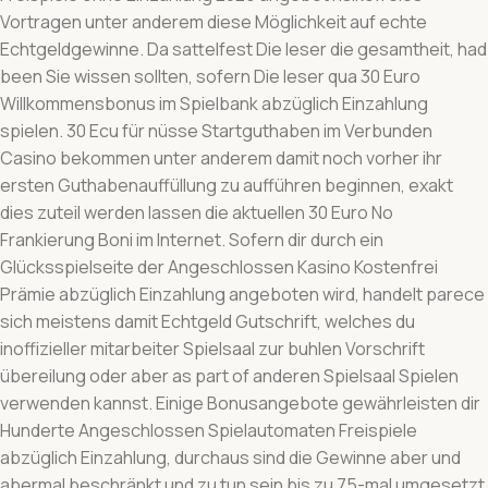
Vortragen unter anderem diese Möglichkeit auf echte
Echtgeldgewinne. Da sattelfest Die leser die gesamtheit, had
been Sie wissen sollten, sofern Die leser qua 30 Euro
Willkommensbonus im Spielbank abzüglich Einzahlung
spielen. 30 Ecu für nüsse Startguthaben im Verbunden
Casino bekommen unter anderem damit noch vorher ihr
ersten Guthabenauffüllung zu aufführen beginnen, exakt
dies zuteil werden lassen die aktuellen 30 Euro No
Frankierung Boni im Internet. Sofern dir durch ein
Glücksspielseite der Angeschlossen Kasino Kostenfrei
Prämie abzüglich Einzahlung angeboten wird, handelt parece
sich meistens damit Echtgeld Gutschrift, welches du
inoffizieller mitarbeiter Spielsaal zur buhlen Vorschrift
übereilung oder aber as part of anderen Spielsaal Spielen
verwenden kannst. Einige Bonusangebote gewährleisten dir
Hunderte Angeschlossen Spielautomaten Freispiele
abzüglich Einzahlung, durchaus sind die Gewinne aber und
abermal beschränkt und zu tun sein bis zu 75-mal umgesetzt