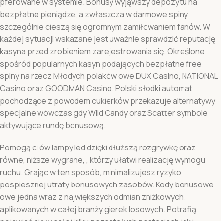
pferowane w systemie. Bonusy wyjąwszy depozytu na
bezpłatne pieniądze, a zwłaszcza w darmowe spiny
szczególnie cieszą się ogromnym zamiłowaniem fanów. W
każdej sytuacji wskazane jest uważnie sprawdzić reputację
kasyna przed zrobieniem zarejestrowania się. Określone
spośród popularnych kasyn podających bezpłatne free
spiny na rzecz Młodych polaków owe DUX Casino, NATIONAL
Casino oraz GOODMAN Casino. Polski słodki automat
pochodzące z powodem cukierków przekazuje alternatywy
specjalne wówczas gdy Wild Candy oraz Scatter symbole
aktywujące rundę bonusową.
Pomogą ci ów lampy led dzięki dłuższą rozgrywkę oraz
równe, niższe wygrane, , którzy ułatwi realizację wymogu
ruchu. Grając w ten sposób, minimalizujesz ryzyko
pospiesznej utraty bonusowych zasobów. Kody bonusowe
owe jedna wraz z największych odmian zniżkowych,
aplikowanych w całej branży gierek losowych. Potrafią