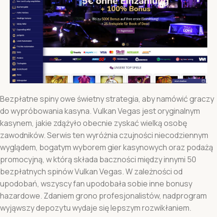
Bezpłatne spiny owe świetny strategia, aby namówić graczy
do wypróbowania kasyna. Vulkan Vegas jest oryginalnym
kasynem, jakie zdążyło obecnie zyskać wielką osobę
zawodników. Serwis ten wyróżnia czujności niecodziennym
wyglądem, bogatym wyborem gier kasynowych oraz podażą
promocyjną, w którą składa baczności między innymi 50
bezpłatnych spinów Vulkan Vegas. W zależności od
upodobań, wszyscy fan upodobała sobie inne bonusy
hazardowe. Zdaniem grono profesjonalistów, nadprogram
wyjąwszy depozytu wydaje się lepszym rozwikłaniem.