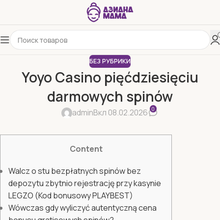
БЕЗ РУБРИКИ
Yoyo Casino pięćdziesięciu
darmowych spinów
0
admin
Вкл 08.02.2026
Content
Walcz o stu bezpłatnych spinów bez
depozytu zbytnio rejestrację przy kasynie
LEGZO (Kod bonusowy PLAYBEST)
Wówczas gdy wyliczyć autentyczną cena
bonusu gratisowych spinów?