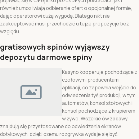
pojawiać się w całej kilku pozostałych postaciach jak i
również umozliwiają odbieranie ofert o opcjonalnej formie,
dając operatorowi dużą wygodę. Dlatego nikt nie
zaakceptować musi przechodzić u tejże propozycje bez
względu.
gratisowych spinów wyjąwszy
depozytu darmowe spiny
Kasyno kooperuje pochodzące z
czołowymi producentami
aplikacji, co zapewnia wejście do
odwiedzenia tyś produkcji, w tym
automatów, konsol stołowych i
konsol pochodzące z krupierem
w żywo. Wszelkie ów zabawy
znajdują się przystosowane do odwiedzenia ekranów
dotykowych, dzięki czemu rozgrywka wydaje się być