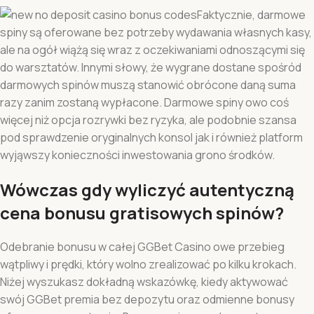
Faktycznie, darmowe
spiny są oferowane bez potrzeby wydawania własnych kasy,
ale na ogół wiążą się wraz z oczekiwaniami odnoszącymi się
do warsztatów. Innymi słowy, że wygrane dostane spośród
darmowych spinów muszą stanowić obrócone daną suma
razy zanim zostaną wypłacone. Darmowe spiny owo coś
więcej niż opcja rozrywki bez ryzyka, ale podobnie szansa
pod sprawdzenie oryginalnych konsol jak i również platform
wyjąwszy konieczności inwestowania grono środków.
Wówczas gdy wyliczyć autentyczną
cena bonusu gratisowych spinów?
Odebranie bonusu w całej GGBet Casino owe przebieg
wątpliwy i prędki, który wolno zrealizować po kilku krokach.
Niżej wyszukasz dokładną wskazówkę, kiedy aktywować
swój GGBet premia bez depozytu oraz odmienne bonusy