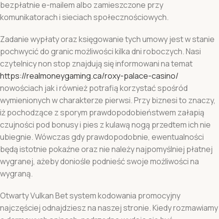
bezpłatnie e-mailem albo zamieszczone przy
komunikatorach i sieciach społecznościowych.
Zadanie wypłaty oraz księgowanie tych umowy jest w stanie
pochwycić do granic możliwości kilka dni roboczych. Nasi
czytelnicy non stop znajdują się informowani na temat
https://realmoneygaming.ca/roxy-palace-casino/
nowościach jak i również potrafią korzystać spośród
wymienionych w charakterze pierwsi. Przy biznesi to znaczy,
iż pochodzące z sporym prawdopodobieństwem załapią
czujności pod bonusy i pies z kulawą nogą przedtem ich nie
ubiegnie. Wówczas gdy prawdopodobnie, ewentualności
będą istotnie pokaźne oraz nie należy najpomyślniej płatnej
wygranej, ażeby doniośle podnieść swoje możliwości na
wygraną.
Otwarty Vulkan Bet system kodowania promocyjny
najczęściej odnajdziesz na naszej stronie. Kiedy rozmawiamy