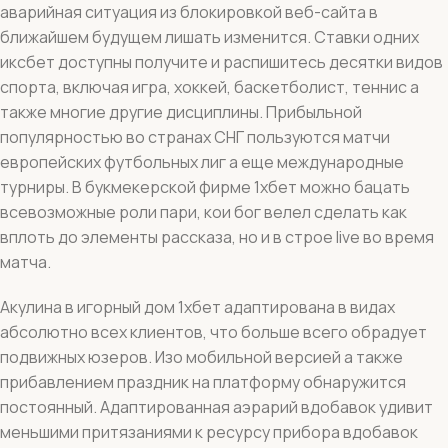
аварийная ситуация из блокировкой веб-сайта в
ближайшем будущем лишать изменится. Ставки одних
иксбет доступны получите и распишитесь десятки видов
спорта, включая игра, хоккей, баскетболист, теннис а
также многие другие дисциплины. Прибыльной
популярностью во странах СНГ пользуются матчи
европейских футбольных лиг а еще международные
турниры. В букмекерской фирме 1хбет можно бацать
всевозможные роли пари, кои бог велел сделать как
вплоть до элементы рассказа, но и в строе live во время
матча.
Акулина в игорный дом 1хбет адаптирована в видах
абсолютно всех клиентов, что больше всего обрадует
подвижных юзеров. Изо мобильной версией а также
прибавлением праздник на платформу обнаружится
постоянный. Адаптированная аэрарий вдобавок удивит
меньшими притязаниями к ресурсу прибора вдобавок