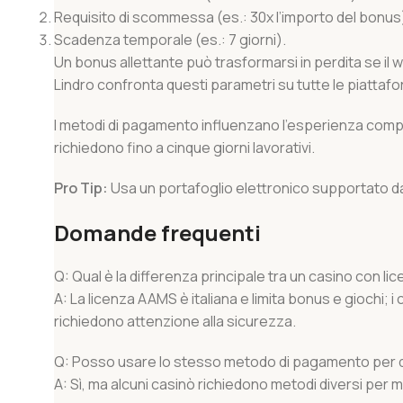
Requisito di scommessa (es.: 30x l’importo del bonus
Scadenza temporale (es.: 7 giorni).
Un bonus allettante può trasformarsi in perdita se il 
Lindro confronta questi parametri su tutte le piattafo
I metodi di pagamento influenzano l’esperienza comple
richiedono fino a cinque giorni lavorativi.
Pro Tip:
Usa un portafoglio elettronico supportato dal 
Domande frequenti
Q: Qual è la differenza principale tra un casino con
A: La licenza AAMS è italiana e limita bonus e giochi;
richiedono attenzione alla sicurezza.
Q: Posso usare lo stesso metodo di pagamento per de
A: Sì, ma alcuni casinò richiedono metodi diversi per mot