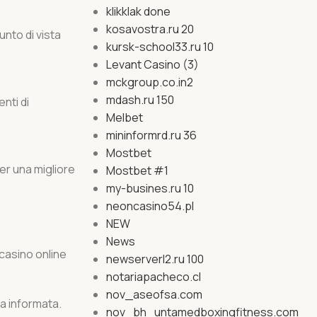
klikklak done
kosavostra.ru 20
nto di vista
kursk-school33.ru 10
Levant Casino (3)
mckgroup.co.in2
mdash.ru 150
nti di
Melbet
mininformrd.ru 36
Mostbet
er una migliore
Mostbet #1
my-busines.ru 10
neoncasino54.pl
NEW
News
 casino online
newserverl2.ru 100
notariapacheco.cl
nov_aseofsa.com
ta informata.
nov_bh_untamedboxingfitness.com