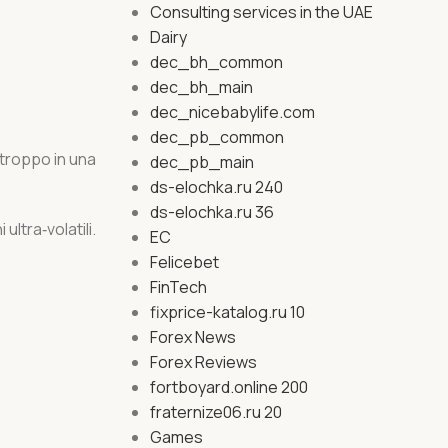
Consulting services in the UAE
Dairy
dec_bh_common
dec_bh_main
dec_nicebabylife.com
dec_pb_common
 troppo in una
dec_pb_main
ds-elochka.ru 240
ds-elochka.ru 36
ultra‑volatili.
EC
Felicebet
FinTech
fixprice-katalog.ru 10
Forex News
Forex Reviews
fortboyard.online 200
fraternize06.ru 20
Games