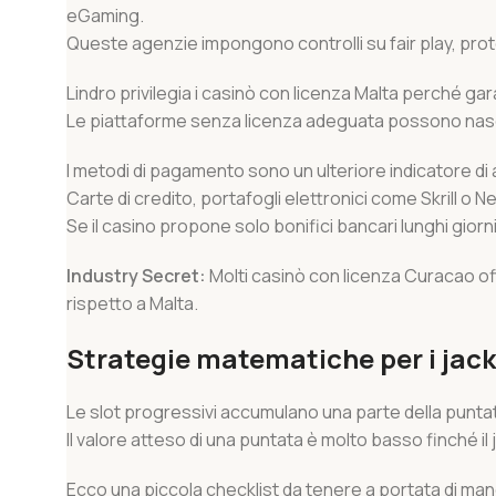
eGaming.
Queste agenzie impongono controlli su fair play, prot
Lindro privilegia i casinò con licenza Malta perché g
Le piattaforme senza licenza adeguata possono nascon
I metodi di pagamento sono un ulteriore indicatore di af
Carte di credito, portafogli elettronici come Skrill o Ne
Se il casino propone solo bonifici bancari lunghi giorni,
Industry Secret:
Molti casinò con licenza Curacao o
rispetto a Malta.
Strategie matematiche per i jackp
Le slot progressivi accumulano una parte della punta
Il valore atteso di una puntata è molto basso finché i
Ecco una piccola checklist da tenere a portata di man