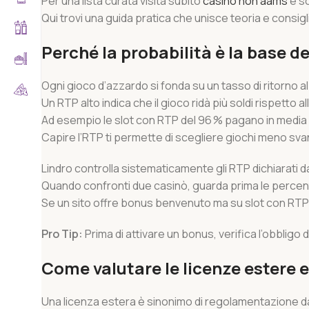
Per una lista curata visita subito
casino non aams
e sc
Qui trovi una guida pratica che unisce teoria e consigli
Perché la probabilità è la base d
Ogni gioco d’azzardo si fonda su un tasso di ritorno a
Un RTP alto indica che il gioco ridà più soldi rispetto 
Ad esempio le slot con RTP del 96 % pagano in medi
Capire l’RTP ti permette di scegliere giochi meno sva
Lindro controlla sistematicamente gli RTP dichiarati d
Quando confronti due casinò, guarda prima le percentu
Se un sito offre bonus benvenuto ma su slot con RTP
Pro Tip:
Prima di attivare un bonus, verifica l’obbligo
Come valutare le licenze estere e
Una licenza estera è sinonimo di regolamentazione d