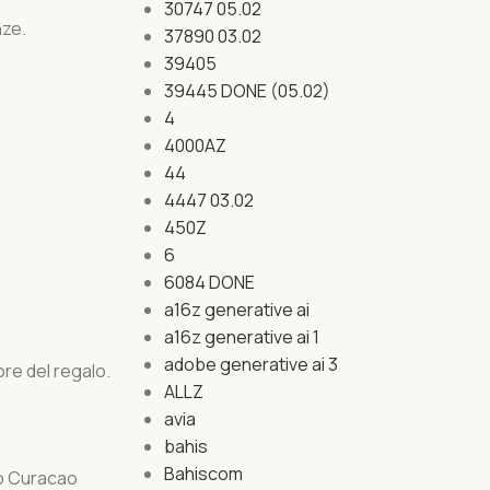
30747 05.02
nze.
37890 03.02
39405
39445 DONE (05.02)
4
4000AZ
44
4447 03.02
450Z
6
6084 DONE
a16z generative ai
a16z generative ai 1
adobe generative ai 3
ore del regalo.
ALLZ
avia
bahis
Bahiscom
 o Curacao