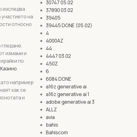
30747 05.02
то изследва
37890 03.02
 участието на
39405
ности относно
39445 DONE (05.02)
4
4000AZ
 гледане,
44
от измами и
4447 03.02
тирайки по
450Z
а
Казино
.
6
6084 DONE
 като например
a16z generative ai
наят как се
a16z generative ai 1
яснотата и
adobe generative ai 3
ALLZ
avia
bahis
Bahiscom