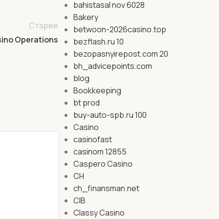
bahistasal nov 6028
Bakery
Старее
betwoon-2026casino.top
asino Operations
bezflash.ru 10
bezopasnyirepost.com 20
bh_advicepoints.com
blog
Bookkeeping
bt prod
buy-auto-spb.ru 100
Casino
casinofast
casinom 12855
Caspero Casino
CH
ch_finansman.net
CIB
Classy Casino