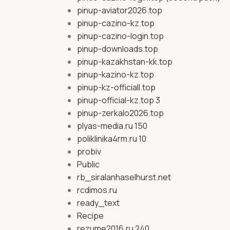
pinup-aviator2026.top
pinup-cazino-kz.top
pinup-cazino-login.top
pinup-downloads.top
pinup-kazakhstan-kk.top
pinup-kazino-kz.top
pinup-kz-officiall.top
pinup-official-kz.top 3
pinup-zerkalo2026.top
plyas-media.ru 150
poliklinika4rm.ru 10
probiv
Public
rb_siralanhaselhurst.net
rcdimos.ru
ready_text
Recipe
rezume2016.ru 240