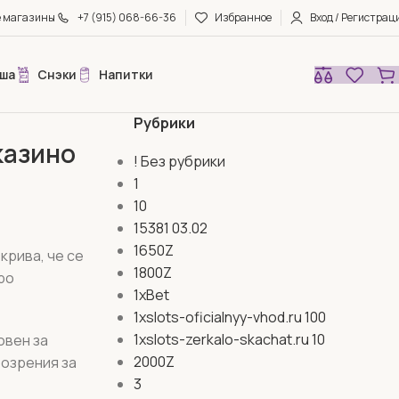
е магазины
+7 (915) 068-66-36
Избранное
Вход / Регистрац
ша
Снэки
Напитки
Рубрики
казино
! Без рубрики
1
10
15381 03.02
1650Z
крива, че се
1800Z
ро
1xBet
1xslots-oficialnyy-vhod.ru 100
1xslots-zerkalo-skachat.ru 10
овен за
2000Z
розрения за
3