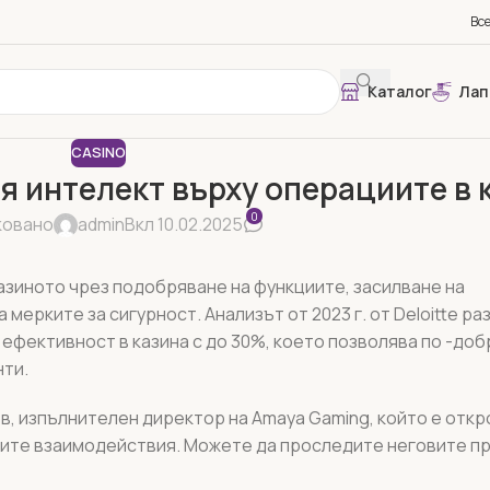
Вс
Каталог
Лап
CASINO
я интелект върху операциите в 
0
ковано
admin
Вкл 10.02.2025
казиното чрез подобряване на функциите, засилване на
ерките за сигурност. Анализът от 2023 г. от Deloitte раз
 ефективност в казина с до 30%, което позволява по -доб
нти.
в, изпълнителен директор на Amaya Gaming, който е откр
вите взаимодействия. Можете да проследите неговите п