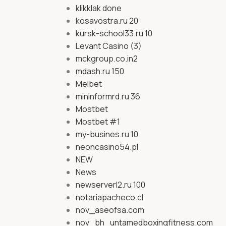
klikklak done
kosavostra.ru 20
kursk-school33.ru 10
Levant Casino (3)
mckgroup.co.in2
mdash.ru 150
Melbet
mininformrd.ru 36
Mostbet
Mostbet #1
my-busines.ru 10
neoncasino54.pl
NEW
News
newserverl2.ru 100
notariapacheco.cl
nov_aseofsa.com
nov_bh_untamedboxingfitness.com