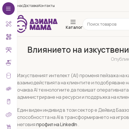
О нас
Доставка
Контакты
Каталог
Влиянието на изкуствени
Опубли
Изкуственият интелект (AI) променя пейзажа на 
взаимодействията на клиентите и подобряване на м
очаква AI технологиите да повишат оперативната
администриране на ресурси и поддръжка на клие
Един виден индивид в този сектор е Дейвид Баазо
способността на AI в трансформирането на игро
неговия
профил на LinkedIn
.