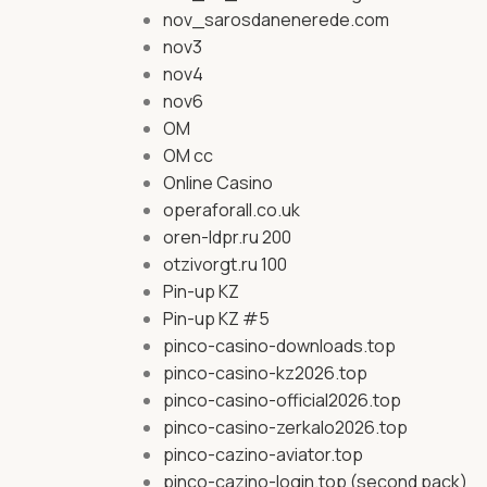
nov_sarosdanenerede.com
nov3
nov4
nov6
OM
OM cc
Online Casino
operaforall.co.uk
oren-ldpr.ru 200
otzivorgt.ru 100
Pin-up KZ
Pin-up KZ #5
pinco-casino-downloads.top
pinco-casino-kz2026.top
pinco-casino-official2026.top
pinco-casino-zerkalo2026.top
pinco-cazino-aviator.top
pinco-cazino-login.top (second pack)