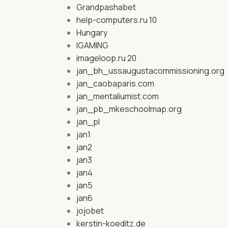
Grandpashabet
help-computers.ru 10
Hungary
IGAMING
imageloop.ru 20
jan_bh_ussaugustacommissioning.org
jan_caobaparis.com
jan_mentaliumist.com
jan_pb_mkeschoolmap.org
jan_pl
jan1
jan2
jan3
jan4
jan5
jan6
jojobet
kerstin-koeditz.de