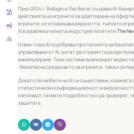
През 2024 г. Bellagio в Лас Вегас създава AI-баз
действията на играчите за адаптиране на оферти
играчите, но и повишава вярността, тъй като игр
AI в развлекателната индустрия посетете
The Ne
Освен това AI подобрява протоколите за безопас
управлявани от AI, могат да открият подозрителн
манипулиране. Тези системи анализират видео по
-безопасна среда както за играчите, така и за пе
Докато печалбите на AI са съществени, казината
статистически конфиденциалност и вероятността
използват техните подробности и да проверят, ч
защитата.