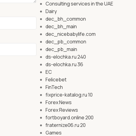
Consulting services in the UAE
Dairy
dec_bh_common
dec_bh_main
dec_nicebabylife.com
dec_pb_common
dec_pb_main
ds-elochka.ru 240
ds-elochka.ru 36
EC
Felicebet
FinTech
fixprice-katalog.ru 10
Forex News
Forex Reviews
fortboyard.online 200
fraternize06.ru 20
Games