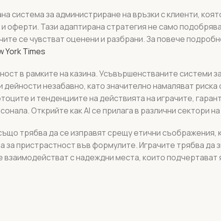
ирана система за администриране на връзки с клиенти, коя
 и оферти. Тази адаптирана стратегия не само подобрява
ачите се чувстват оценени и разбрани. За повече подроб
w York Times
ност в рамките на казина. Усъвършенстваните системи за
и дейности незабавно, като значително намаляват риска 
тоците и тенденциите на действията на играчите, гаран
рсонала. Открийте как AI се прилага в различни сектори н
 също трябва да се изправят срещу етични съображения,
 за пристрастност във формулите. Играчите трябва да з
е взаимодействат с надеждни места, които подчертават 